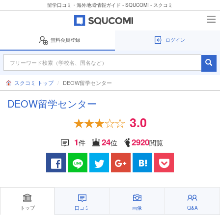
留学口コミ・海外地域情報ガイド - SQUCOMI - スクコミ
無料会員登録
ログイン
スクコミ トップ
DEOW留学センター
DEOW留学センター
3.0
1
24
2920
件
位
閲覧
トップ
口コミ
画像
Q&A