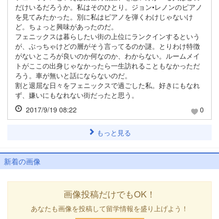
だけいるだろうか。私はそのひとり。ジョン•レノンのピアノ
を見てみたかった。別に私はピアノを弾くわけじゃないけ
ど。ちょっと興味があったのだ。
フェニックスは暮らしたい街の上位にランクインするという
が、ぶっちゃけどの層がそう言ってるのか謎。とりわけ特徴
がないところが良いのか何なのか、わからない。ルームメイ
トがここの出身じゃなかったら一生訪れることもなかっただ
ろう。車が無いと話にならないのだ。
割と退屈な日々をフェニックスで過ごした私。好きにもなれ
ず、嫌いにもなれない街だったと思う。
2017/9/19 08:22
0
もっと見る
新着の画像
画像投稿だけでもOK！
あなたも画像を投稿して留学情報を盛り上げよう！