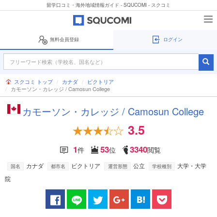
留学口コミ・海外地域情報ガイド - SQUCOMI - スクコミ
無料会員登録
ログイン
スクコミ トップ
カナダ
ビクトリア
カモーソン・カレッジ / Camosun College
カモーソン・カレッジ / Camosun College
3.5
1
53
3340
件
位
閲覧
カナダ
ビクトリア
公立
大学・大学
国名
都市名
運営形態
学校種別
院