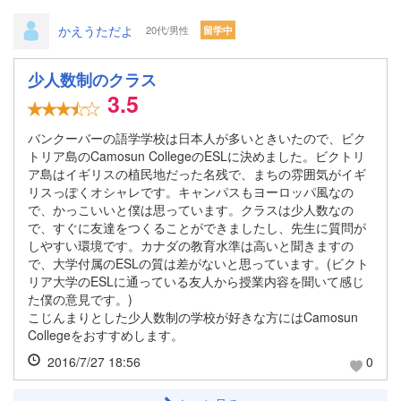
かえうただよ
20代/男性
留学中
少人数制のクラス
3.5
バンクーバーの語学学校は日本人が多いときいたので、ビク
トリア島のCamosun CollegeのESLに決めました。ビクトリ
ア島はイギリスの植民地だった名残で、まちの雰囲気がイギ
リスっぽくオシャレです。キャンパスもヨーロッパ風なの
で、かっこいいと僕は思っています。クラスは少人数なの
で、すぐに友達をつくることができましたし、先生に質問が
しやすい環境です。カナダの教育水準は高いと聞きますの
で、大学付属のESLの質は差がないと思っています。(ビクト
リア大学のESLに通っている友人から授業内容を聞いて感じ
た僕の意見です。)
こじんまりとした少人数制の学校が好きな方にはCamosun
Collegeをおすすめします。
2016/7/27 18:56
0