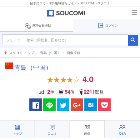
留学口コミ・海外地域情報ガイド - SQUCOMI - スクコミ
無料会員登録
ログイン
スクコミ トップ
青島（中国）
画像投稿
青島（中国）
4.0
2
54
2211
件
位
閲覧
トップ
口コミ
画像
Q&A