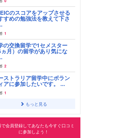
答
0
OEICのスコアをアップさせる
すすめの勉強法を教えて下さ
.
答
1
学の交換留学で1セメスター
6ヵ月）の留学があり気にな
.
答
2
ーストラリア留学中にボラン
ィアに参加したいです。 ...
答
1
もっと見る
料で会員登録してあなたも今すぐ口コミ
に参加しよう！