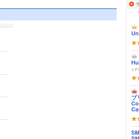
Un
Hu
ンド
ブ
Col
Ca
S
SM