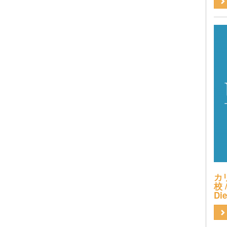
カ
校 /
Di