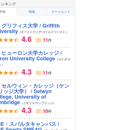
ランキング
学校
地域
エージェント
グリフィス大学 / Griffith
iversity
（オーストラリア/ゴールドコースト）
4.6
11
件
ヒューロン大学カレッジ /
ron University College
（カナダ/ロ
ン）
4.3
11
件
セルウィン・カレッジ（ケン
リッジ大学） / Selwyn
lege, University of
mbridge
（イギリス/ケンブリッジ）
4.3
10
件
ME・スパルタキャンパス /
E Sparta SMEAG