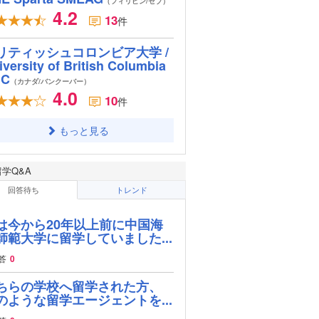
（フィリピン/セブ）
4.2
13
件
リティッシュコロンビア大学 /
iversity of British Columbia
BC
（カナダ/バンクーバー）
4.0
10
件
もっと見る
留学Q&A
回答待ち
トレンド
は今から20年以上前に中国海
師範大学に留学していました...
答
0
ちらの学校へ留学された方、
のような留学エージェントを...