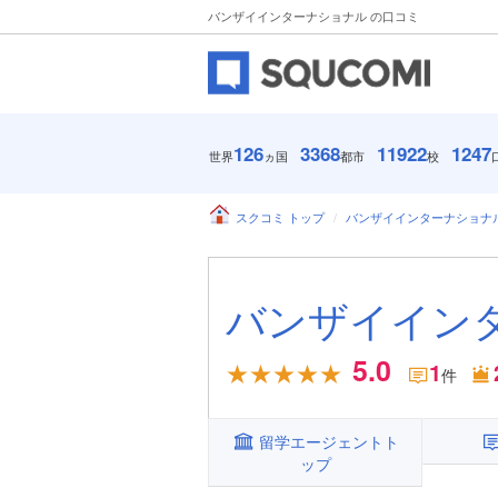
バンザイインターナショナル の口コミ
126
3368
11922
1247
世界
ヵ国
都市
校
スクコミ トップ
バンザイインターナショナ
バンザイイン
5.0
1
件
留学エージェントト
ップ