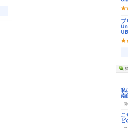
ブ
Un
U
私
南
回
こ
ど