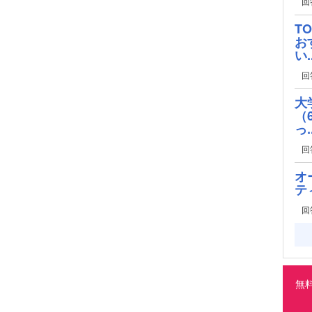
回
T
お
い..
回
大
（
っ..
回
オ
テ
回
無