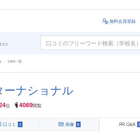
無料会員登録
口コミ
ル
Q&A一覧
ターナショナル
24
4069
位
閲覧
口コミ
画像
Q&A
1
0