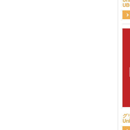
UB
グリ
Uni