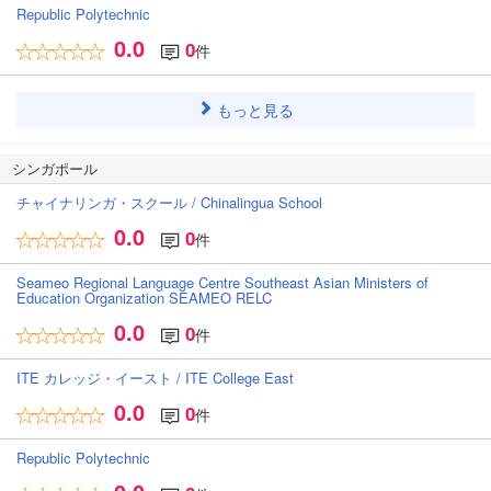
Republic Polytechnic
0.0
0
件
もっと見る
シンガポール
チャイナリンガ・スクール / Chinalingua School
0.0
0
件
Seameo Regional Language Centre Southeast Asian Ministers of
Education Organization SEAMEO RELC
0.0
0
件
ITE カレッジ・イースト / ITE College East
0.0
0
件
Republic Polytechnic