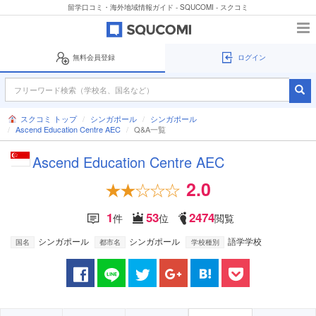
留学口コミ・海外地域情報ガイド - SQUCOMI - スクコミ
無料会員登録
ログイン
スクコミ トップ
シンガポール
シンガポール
Ascend Education Centre AEC
Q&A一覧
Ascend Education Centre AEC
2.0
1
53
2474
件
位
閲覧
シンガポール
シンガポール
語学学校
国名
都市名
学校種別