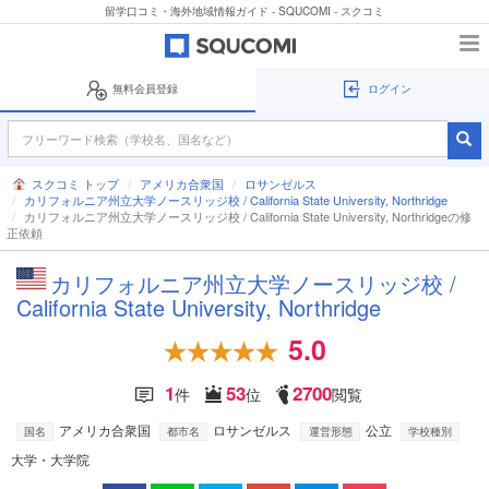
留学口コミ・海外地域情報ガイド - SQUCOMI - スクコミ
無料会員登録
ログイン
スクコミ トップ
アメリカ合衆国
ロサンゼルス
カリフォルニア州立大学ノースリッジ校 / California State University, Northridge
カリフォルニア州立大学ノースリッジ校 / California State University, Northridgeの修
正依頼
カリフォルニア州立大学ノースリッジ校 /
California State University, Northridge
5.0
1
53
2700
件
位
閲覧
アメリカ合衆国
ロサンゼルス
公立
国名
都市名
運営形態
学校種別
大学・大学院