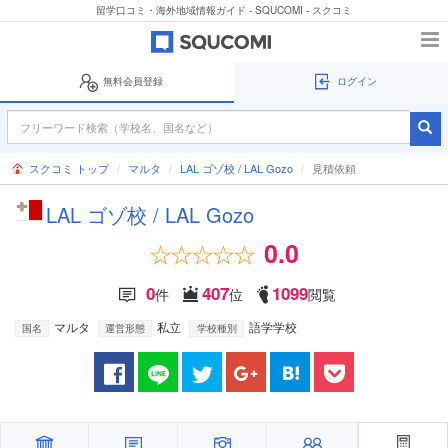
留学口コミ・海外地域情報ガイド - SQUCOMI - スクコミ
無料会員登録
ログイン
スクコミ トップ
マルタ
LAL ゴゾ校 / LAL Gozo
見積依頼
LAL ゴゾ校 / LAL Gozo
0.0
0
407
1099
件
位
閲覧
マルタ
私立
語学学校
国名
運営形態
学校種別