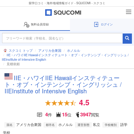
留学口コミ・海外地域情報ガイド - SQUCOMI - スクコミ
無料会員登録
ログイン
スクコミ トップ
アメリカ合衆国
ホノルル
IIE・ハワイIIE Hawaiiインスティテュート・オブ・インテンシブ・イングリッシュ /
IIEInstitute of Intensive English
見積依頼
IIE・ハワイIIE Hawaiiインスティテュー
ト・オブ・インテンシブ・イングリッシュ /
IIEInstitute of Intensive English
4.5
4
15
3947
件
位
閲覧
アメリカ合衆国
ホノルル
私立
語学
国名
都市名
運営形態
学校種別
学校