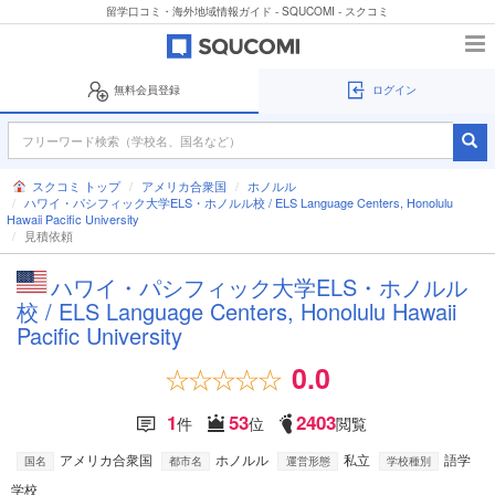
留学口コミ・海外地域情報ガイド - SQUCOMI - スクコミ
無料会員登録
ログイン
スクコミ トップ
アメリカ合衆国
ホノルル
ハワイ・パシフィック大学ELS・ホノルル校 / ELS Language Centers, Honolulu
Hawaii Pacific University
見積依頼
ハワイ・パシフィック大学ELS・ホノルル
校 / ELS Language Centers, Honolulu Hawaii
Pacific University
0.0
1
53
2403
件
位
閲覧
アメリカ合衆国
ホノルル
私立
語学
国名
都市名
運営形態
学校種別
学校