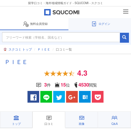
留学口コミ・海外地域情報ガイド - SQUCOMI - スクコミ
無料会員登録
ログイン
スクコミ トップ
ＰＩＥＥ
口コミ一覧
ＰＩＥＥ
4.3
3
15
4530
件
位
閲覧
トップ
口コミ
画像
Q&A