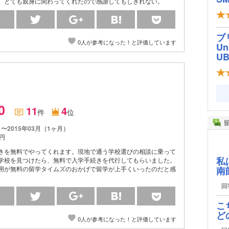
。とても親身に関わってくれたので感謝してもしきれない。
ブ
0人が参考になった！と評価しています
Un
U
.0
11
4
件
位
月〜2015年03月（1ヶ月）
円
きを無料でやってくれます。現地で通う学校選びの相談に乗って
私
学校を見つけたら、無料で入学手続きを代行してもらいました。
南
用が無料の留学タイムズのおかげで留学が上手くいったのだと感
回
こ
ど
0人が参考になった！と評価しています