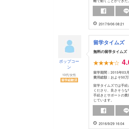
離で動くことができた
2017/9/06 08:21
留学タイムズ
無料の留学タイムズ
4
ポップコー
ン
留学期間：2015年03
10代/女性
費用総額：およそ50万
留学経験済
留学タイムズでは手続
くださり、良さそうな
手続きとサポートの費
じています。
2016/9/29 16:04