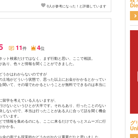
Di
0人が参考になった！と評価しています
.5
11
4
件
位
ネット検索だけではなく、まず行動と思い、ここで相談。
があり、色々と情報を聞くことができました。
どうかはわからないのですが
の土地がどういう状態で、思った以上にお金がかかるとかってい
を聞いて、その場でわかるということが無料でできるのは本当に
に留学を考えている人もいますが、
行けないというひとが大半です。それもあり、行ったことのない
決しないので、本当は行ったことがある人に合って話を聞く機会
っています。
どで情報を集めるのにも、ここに来るだけでもっとスムーズに行
グリ
がかかる。
Uni
お金の面でも現実的かどうかがかなり重要だなと思いました。