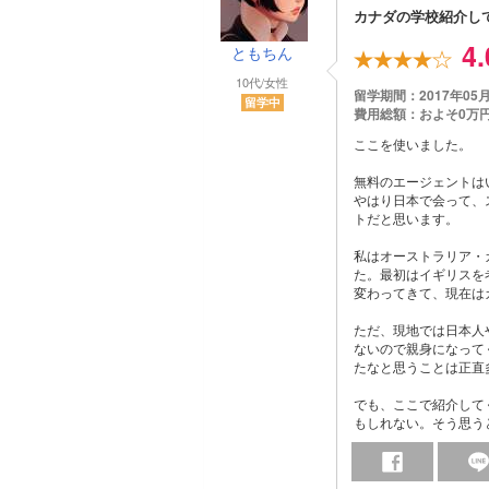
カナダの学校紹介し
4
ともちん
10代/女性
留学期間：2017年05
留学中
費用総額：およそ0万
ここを使いました。
無料のエージェントは
やはり日本で会って、
トだと思います。
私はオーストラリア・
た。最初はイギリスを
変わってきて、現在は
ただ、現地では日本人
ないので親身になって
たなと思うことは正直
でも、ここで紹介して
もしれない。そう思う