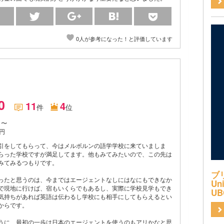
0人が参考になった！と評価しています
.0
11
4
件
位
月〜
円
引をしてもらって、今はメルボルンの語学学校に来ていましま
らった学校ですが満足してます。他もみてみたいので、この先は
みてみるつもりです。
ブ
ったと思うのは、今まではエージェントなしにはなにもできなか
Uni
で現地に行けば、宿もいくらでもあるし、実際に学校見学もでき
UB
気持ちがあれば英語は伝わるし学校にも相手にしてもらえるとい
からです。
うに、最初の一歩は日本のエージェントを使うのもアリかなと思