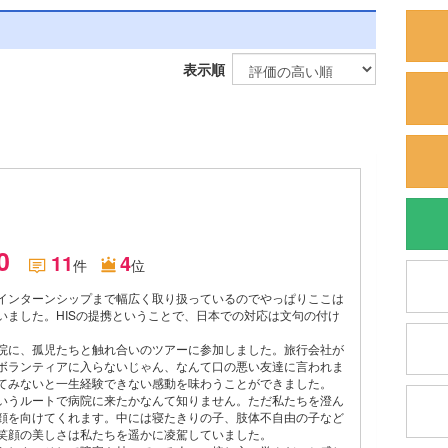
表示順
.0
11
4
件
位
インターンシップまで幅広く取り扱っているのでやっぱりここは
いました。HISの提携ということで、日本での対応は文句の付け
院に、孤児たちと触れ合いのツアーに参加しました。旅行会社が
ボランティアに入らないじゃん、なんて口の悪い友達に言われま
てみないと一生経験できない感動を味わうことができました。
いうルートで病院に来たかなんて知りません。ただ私たちを澄ん
顔を向けてくれます。中には寝たきりの子、肢体不自由の子など
笑顔の美しさは私たちを遥かに凌駕していました。