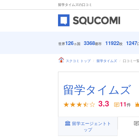
留学タイムズの口コミ
126
3368
11922
1247
世界
ヵ国
都市
校
スクコミ トップ
留学タイムズ
口コミ一
留学タイムズ
3.3
11
件
留学エージェントト
ップ