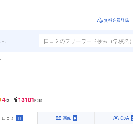
無料会員登録
口コミ
覧
4
13101
位
閲覧
口コミ
画像
Q&A
11
0