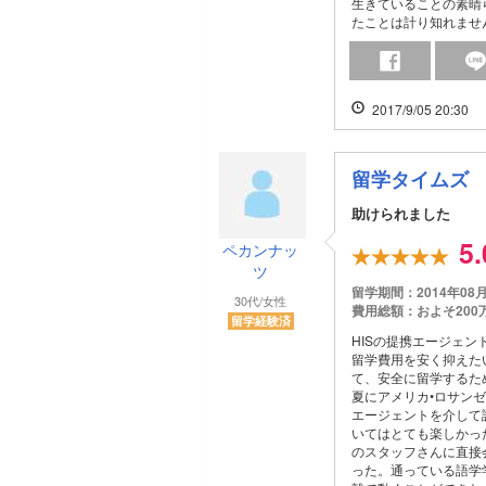
生きていることの素晴
たことは計り知れませ
2017/9/05 20:30
留学タイムズ
助けられました
5
ペカンナッ
ツ
留学期間：2014年08
30代/女性
費用総額：およそ200
留学経験済
HISの提携エージェ
留学費用を安く抑えた
て、安全に留学するた
夏にアメリカ•ロサン
エージェントを介して
いてはとても楽しかっ
のスタッフさんに直接
った。通っている語学