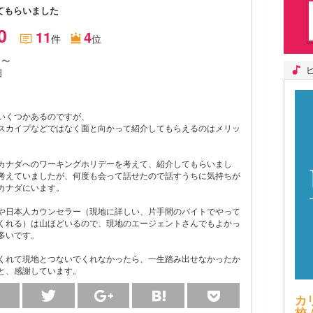
てもらいました
.0
11
4
件
位
月〜
円
いくつかあるのですが、
スカイプなどではなく面と向かって紹介してもらえるのはメリッ
カナダへのワーキングホリデーを考えて、紹介してもらいまし
考えていましたが、何度も会って話せたので話すうちに気持ちが
カナダにいます。
や日本人カウンセラー（現地に詳しい、片手間のバイトでやって
くれる）は山ほどいるので、現地のエージェントさんでもよかっ
多いです。
くれて現地とつないでくれなかったら、一生踏み出せなかったか
と、感謝しています。
カ
校 /