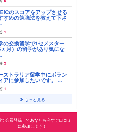
答
0
OEICのスコアをアップさせる
すすめの勉強法を教えて下さ
.
答
1
学の交換留学で1セメスター
6ヵ月）の留学があり気にな
.
答
2
ーストラリア留学中にボラン
ィアに参加したいです。 ...
答
1
もっと見る
料で会員登録してあなたも今すぐ口コミ
に参加しよう！