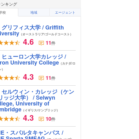
ランキング
学校
地域
エージェント
グリフィス大学 / Griffith
iversity
（オーストラリア/ゴールドコースト）
4.6
11
件
ヒューロン大学カレッジ /
ron University College
（カナダ/ロ
ン）
4.3
11
件
セルウィン・カレッジ（ケン
リッジ大学） / Selwyn
lege, University of
mbridge
（イギリス/ケンブリッジ）
4.3
10
件
ME・スパルタキャンパス /
E Sparta SMEAG