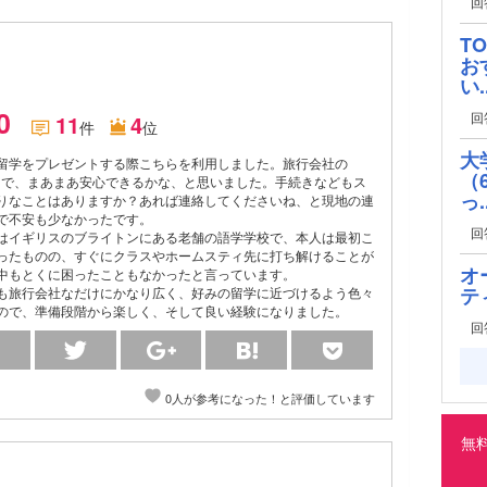
回
T
お
い..
.0
回
11
4
件
位
大
留学をプレゼントする際こちらを利用しました。旅行会社の
（
うことで、まあまあ安心できるかな、と思いました。手続きなどもス
っ..
りなことはありますか？あれば連絡してくださいね、と現地の連
で不安も少なかったです。
回
はイギリスのブライトンにある老舗の語学学校で、本人は最初こ
ったものの、すぐにクラスやホームスティ先に打ち解けることが
オ
中もとくに困ったこともなかったと言っています。
テ
も旅行会社なだけにかなり広く、好みの留学に近づけるよう色々
ので、準備段階から楽しく、そして良い経験になりました。
回
0人が参考になった！と評価しています
無