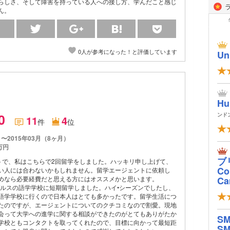
らしさ、そして障害を持っている人への接し方、学んだこと感じ
ん。
0人が参考になった！と評価しています
Un
Hu
.0
ンド
11
4
件
位
月〜2015年03月（8ヶ月）
万円
ブ
ントで、私はこちらで2回留学をしました。ハッキリ申し上げて、
Col
い人には合わないかもしれません。留学エージェントに依頼し
Ca
めなら必要経費だと思える方にはオススメかと思います。
ゼルスの語学学校に短期留学しました。ハイ•シーズンでしたし、
語学学校に行くので日本人はとても多かったです。留学生活につ
たのですが、エージェントについてのクチコミなので割愛。現地
会って大学への進学に関する相談ができたのがとてもありがたか
S
学校ともコンタクトを取ってくれたので、目標に向かって最短距
SM