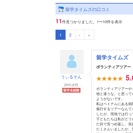
留学タイムズの口コミ
11
件見つかりました。
1〜10件を表示
1
2
›
»
留学タイムズ
ボランティアツアー
5
うぃるそん
20代/女性
ボランティアツアーや
留学未経験
他と違うな。と思って
ようがないです。
私はベトナムにある病
催行するツアーなんて
したが、現地では行っ
子どもたちは私がどう
だ目で見つめ返し、笑
たくさんいましたが、