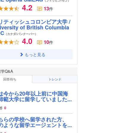
（フィリピン/セブ）
4.2
13
件
リティッシュコロンビア大学 /
iversity of British Columbia
BC
（カナダ/バンクーバー）
4.0
10
件
もっと見る
留学Q&A
回答待ち
トレンド
は今から20年以上前に中国海
師範大学に留学していました...
答
0
ちらの学校へ留学された方、
のような留学エージェントを...