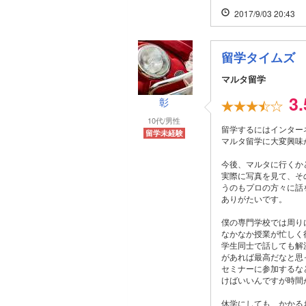
2017/9/03 20:43
留学タイムズ
マルタ留学
3
彰
10代/男性
留学するにはインター
留学未経験
マルタ留学に大変興味
今後、マルタに行くか
実際に写真を見て、そ
うのもプロの方々に話
ありがたいです。
僕の専門学校では周り
なかなか授業が忙しく
学生同士で話しても解
があれば最高だなと思
セミナーに参加するな
けばいいんですが時間
休学にしても、かかる