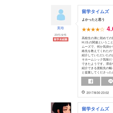
留学タイムズ
よかったと思う
4
美玲
20代/女性
高校生の弟に初めての
留学未経験
H.I.S.の関連とい
ムーズで、何か気掛か
絡先を教えてくれたの
紹介していただいたの
そホームシック気味だ
できたようです。滞在
紹介できる渡航先の幅
と提案してくださった
2017/8/30 23:02
留学タイムズ