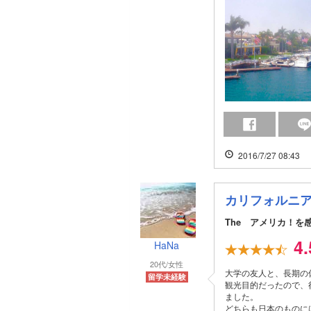
2016/7/27 08:43
カリフォルニ
The アメリカ！を
4
HaNa
20代/女性
大学の友人と、長期の
留学未経験
観光目的だったので、
ました。
どちらも日本のものに