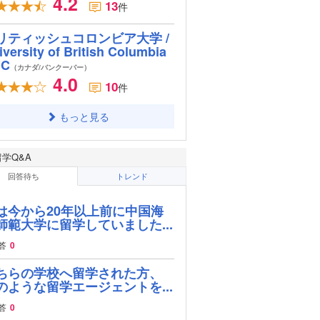
4.2
13
件
リティッシュコロンビア大学 /
iversity of British Columbia
BC
（カナダ/バンクーバー）
4.0
10
件
もっと見る
留学Q&A
回答待ち
トレンド
は今から20年以上前に中国海
師範大学に留学していました...
答
0
ちらの学校へ留学された方、
のような留学エージェントを...
答
0