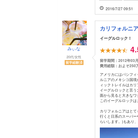
2016/7/27 09:51
カリフォルニ
イーグルロック！
4
みぃな
20代/女性
留学期間：2012年03
留学経験済
費用総額：およそ250
アメリカにはパシフィ
ルニアのメキシコ国境
ィックトレイルはカリ
イーグルロックと言う
面から見ると大きなワ
このイーグルロックは
カリフォルニアはとて
行くと日系のスーパーや
らいします。)もあり