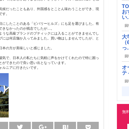
T
気候だったこともあり、外国感をとことん味わうことができ、現
お
です。
い..
目にしたことのある「ビバリーヒルズ」にも足を運びました。有
回
できなかったのが残念でしたが…。
ような高級ブランドのブティックには入ることができませんでし
大
プには何店舗か入ってみました。買い物はしませんでしたが、と
（
っ..
日本の方が美味しいと感じました。
回
陽気で、日本人の私たちに気軽に声をかけてくれたので特に困っ
とができたので良い思い出となっています。
オ
ォルニアに行きたいです。
テ
回
無