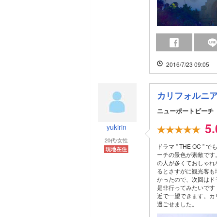
2016/7/23 09:05
カリフォルニ
ニューポートビーチ
5
yukirin
20代/女性
ドラマ ” THE OC
現地在住
ーチの景色が素敵です
の人が多くておしゃれ
るとさすがに観光客も
かったので、次回はドラ
是非行ってみたいです
近で一望できます。カ
過ごせました。