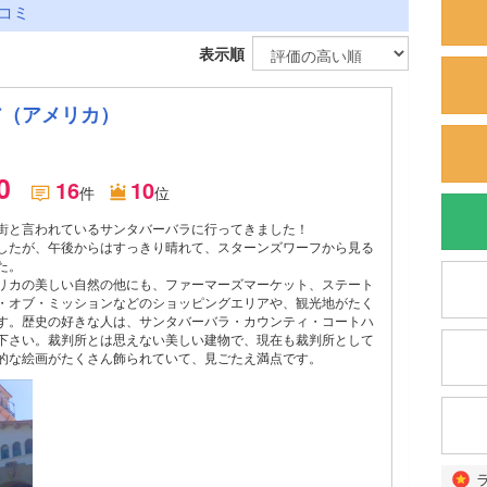
コミ
表示順
ア（アメリカ）
.0
16
10
件
位
街と言われているサンタバーバラに行ってきました！
したが、午後からはすっきり晴れて、スターンズワーフから見る
た。
リカの美しい自然の他にも、ファーマーズマーケット、ステート
・オブ・ミッションなどのショッピングエリアや、観光地がたく
す。歴史の好きな人は、サンタバーバラ・カウンティ・コートハ
下さい。裁判所とは思えない美しい建物で、現在も裁判所として
的な絵画がたくさん飾られていて、見ごたえ満点です。