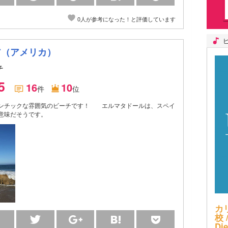
0人が参考になった！と評価しています
ア（アメリカ）
チ
.5
16
10
件
位
ンチックな雰囲気のビーチです！ エルマタドールは、スペイ
意味だそうです。
カ
校 /
Di