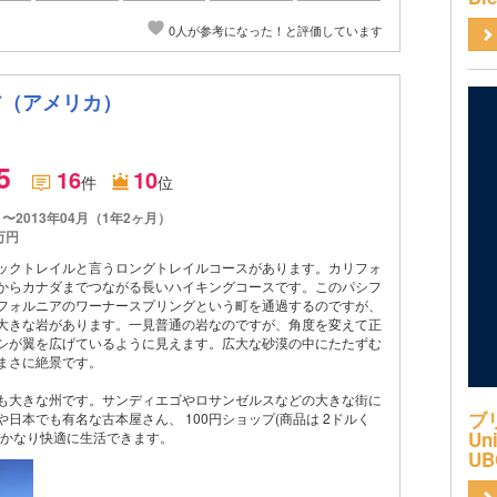
0人が参考になった！と評価しています
ア（アメリカ）
.5
16
10
件
位
月〜2013年04月（1年2ヶ月）
万円
ックトレイルと言うロングトレイルコースがあります。カリフォ
からカナダまでつながる長いハイキングコースです。このパシフ
フォルニアのワーナースプリングという町を通過するのですが、
大きな岩があります。一見普通の岩なのですが、角度を変えて正
シが翼を広げているように見えます。広大な砂漠の中にたたずむ
まさに絶景です。
も大きな州です。サンディエゴやロサンゼルスなどの大きな街に
ブ
日本でも有名な古本屋さん、 100円ショップ(商品は 2ドルく
Uni
、かなり快適に生活できます。
UB