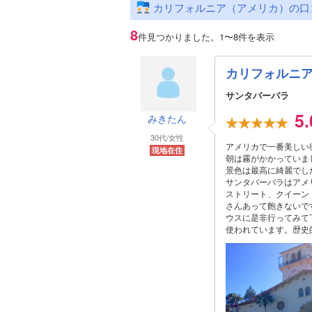
カリフォルニア（アメリカ）の口
8
件見つかりました。
1〜8件を表示
カリフォルニ
サンタバーバラ
5
みきたん
30代/女性
アメリカで一番美しい
現地在住
朝は霧がかかっていま
景色は最高に綺麗でし
サンタバーバラはアメ
ストリート、クイーン
さんあって飽きないで
ウスに是非行ってみて
使われています。歴史