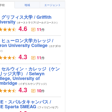
学校
地域
エージェント
グリフィス大学 / Griffith
iversity
（オーストラリア/ゴールドコースト）
4.6
11
件
ヒューロン大学カレッジ /
ron University College
（カナダ/ロ
ン）
4.3
11
件
セルウィン・カレッジ（ケン
リッジ大学） / Selwyn
lege, University of
mbridge
（イギリス/ケンブリッジ）
4.3
10
件
ME・スパルタキャンパス /
E Sparta SMEAG
（フィリピン/セブ）