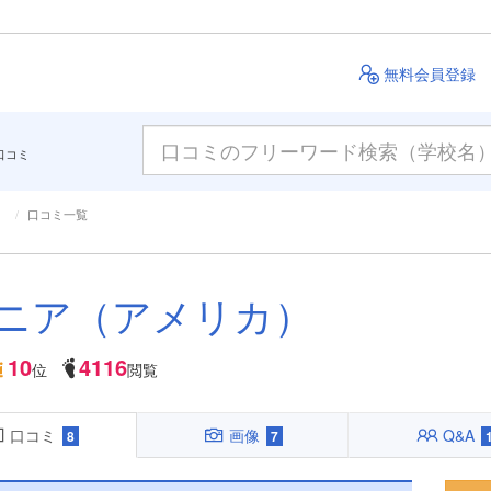
無料会員登録
口コミ
）
口コミ一覧
ニア（アメリカ）
10
4116
位
閲覧
口コミ
画像
Q&A
8
7