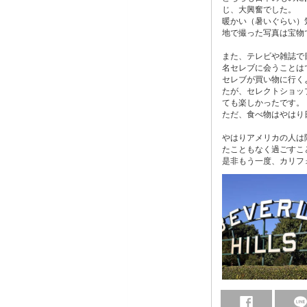
じ、大興奮でした。
暖かい（暑いぐらい）
地で撮った写真は宝物
また、テレビや雑誌で
名セレブに会うことは
セレブが買い物に行く
たが、セレクトショッ
ても楽しかったです。
ただ、食べ物はやはり
やはりアメリカの人は
たこともなく過ごすこ
是非もう一度、カリフ