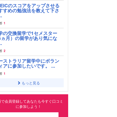
OEICのスコアをアップさせる
すすめの勉強法を教えて下さ
.
答
1
学の交換留学で1セメスター
6ヵ月）の留学があり気にな
.
答
2
ーストラリア留学中にボラン
ィアに参加したいです。 ...
答
1
もっと見る
料で会員登録してあなたも今すぐ口コミ
に参加しよう！