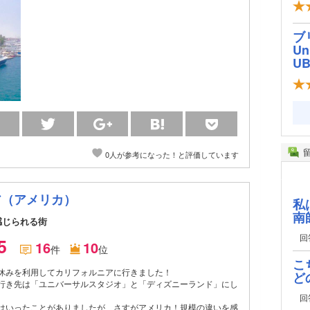
ブ
Un
U
0人が参考になった！と評価しています
ア（アメリカ）
私
南
感じられる街
回
.5
16
10
件
位
こ
休みを利用してカリフォルニアに行きました！
ど
行き先は「ユニバーサルスタジオ」と「ディズニーランド」にし
回
はいったことがありましたが、さすがアメリカ！規模の違いを感