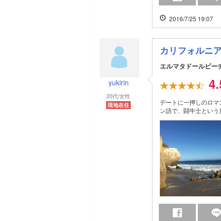
2016/7/25 19:07
カリフォルニ
エルマタドールビー
4
yukirin
20代/女性
デートに一押しのロマ
現地在住
ン語で、闘牛士という