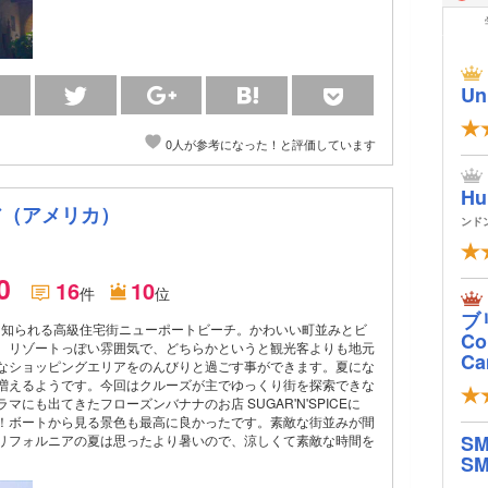
Un
0人が参考になった！と評価しています
Hu
ア（アメリカ）
ンド
.0
16
10
件
位
ブ
 ” でも知られる高級住宅街ニューポートビーチ。かわいい町並みとビ
Col
。リゾートっぽい雰囲気で、どちらかというと観光客よりも地元
Ca
なショッピングエリアをのんびりと過ごす事ができます。夏にな
増えるようです。今回はクルーズが主でゆっくり街を探索できな
マにも出てきたフローズンバナナのお店 SUGAR'N'SPICEに
！ボートから見る景色も最高に良かったです。素敵な街並みが間
S
リフォルニアの夏は思ったより暑いので、涼しくて素敵な時間を
SM