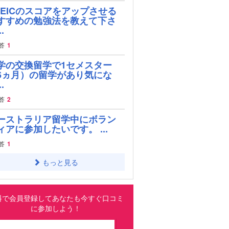
OEICのスコアをアップさせる
すすめの勉強法を教えて下さ
.
答
1
学の交換留学で1セメスター
6ヵ月）の留学があり気にな
.
答
2
ーストラリア留学中にボラン
ィアに参加したいです。 ...
答
1
もっと見る
料で会員登録してあなたも今すぐ口コミ
に参加しよう！