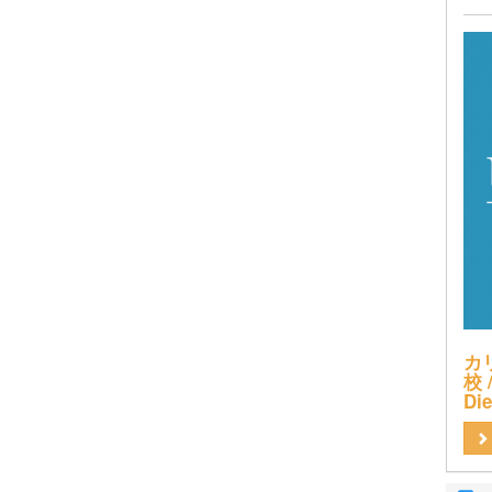
カ
校 /
Di