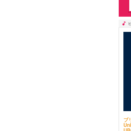
ブ
Uni
UB