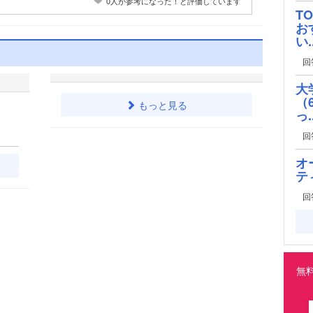
0人が参考になった！と評価しています
T
お
い..
回
大
（
もっと見る
っ..
回
オ
テ
回
無