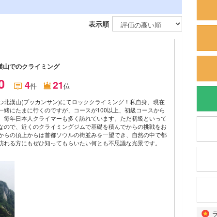
表示順
）
漢山でのクライミング
.0
4
21
件
位
つ北漢山(プッカンサン)にてロッククライミング！私自身、現在
一緒にたまに行くのですが、コースが100以上、初級コースから
、毎年日本人クライマーも多く訪れています。ただ初級といって
なので、近くのクライミングジムで基礎を積んでからの挑戦をお
からの頂上からは首都ソウルの街並みを一望でき、自然の中で都
訪れる方にもぜひ知ってもらいたい何とも不思議な光景です。