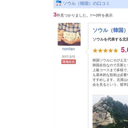
ソウル（韓国）の口コミ
3
件見つかりました。
1〜3件を表示
ソウル（韓国
ソウルを代表する北
5
nontan
30代/女性
韓国ソウルにそびえ立
現地在住
韓国在住なので旦那と
上級コースまで多様で
も基本的な技術は必要
すすめします。北漢山
会を見るという、留学