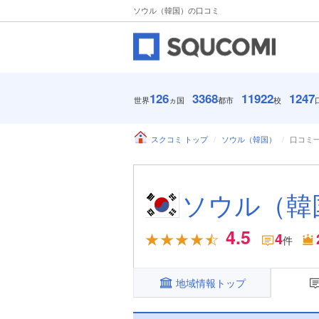
ソウル（韓国）の口コミ
126
3368
11922
1247
世界
ヵ国
都市
校
スクコミ トップ
ソウル（韓国）
口コミ
ソウル（韓
4.5
4
件
地域情報トップ