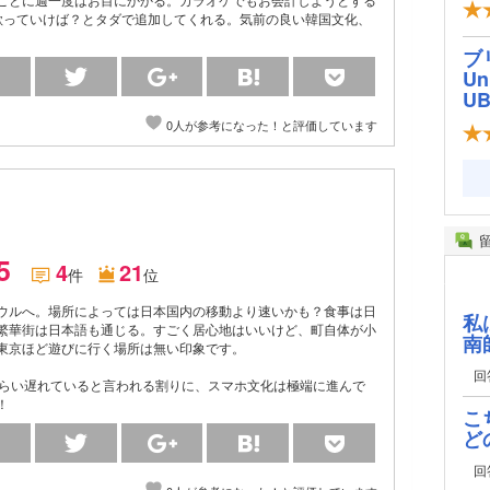
歌っていけば？とタダで追加してくれる。気前の良い韓国文化、
ブ
Un
U
0人が参考になった！と評価しています
）
.5
4
21
件
位
ウルへ。場所によっては日本国内の移動より速いかも？食事は日
私
繁華街は日本語も通じる。すごく居心地はいいけど、町自体が小
南
東京ほど遊びに行く場所は無い印象です。
回
くらい遅れていると言われる割りに、スマホ文化は極端に進んで
！
こ
ど
回