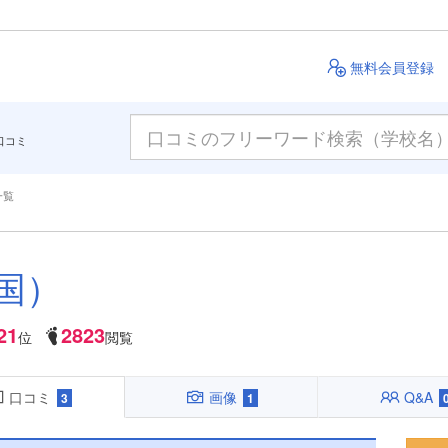
無料会員登録
口コミ
一覧
国）
21
2823
位
閲覧
口コミ
画像
Q&A
3
1