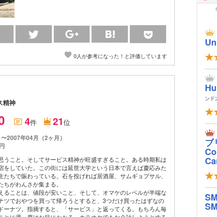
Un
0人が参考になった！と評価しています
）
Hu
ンド
ス精神
.0
4
21
件
位
月〜2007年04月（2ヶ月）
ブ
円
Col
Ca
思うこと。そしてサービス精神が旺盛すぎること。ある時期私は
宿をしていた。この街には延世大学という日本で言えば慶応みた
生たちで賑わっている。石を投げれば居酒屋、サムギョプサル、
たちがわんさか集まる。
えることは、値段が安いこと、そして、オマケのレベルが半端な
S
ナツでおやつを買って帰ろうとすると、3つだけ買ったはずなの
SM
ドーナツ。指摘すると、「サービス」と返ってくる。もちろん毎
ことに週一度はお目にかかる。カラオケでもお会計しようとする