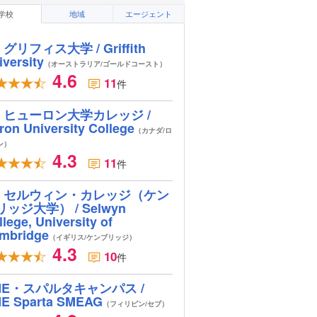
学校
地域
エージェント
グリフィス大学 / Griffith
iversity
（オーストラリア/ゴールドコースト）
4.6
11
件
ヒューロン大学カレッジ /
ron University College
（カナダ/ロ
ン）
4.3
11
件
セルウィン・カレッジ（ケン
リッジ大学） / Selwyn
lege, University of
mbridge
（イギリス/ケンブリッジ）
4.3
10
件
ME・スパルタキャンパス /
E Sparta SMEAG
（フィリピン/セブ）