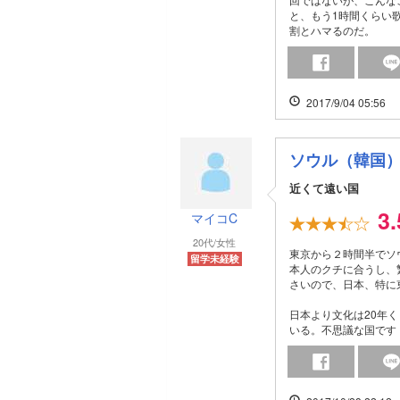
と、もう1時間くらい
割とハマるのだ。
2017/9/04 05:56
ソウル（韓国
近くて遠い国
3
マイコC
20代/女性
東京から２時間半でソ
留学未経験
本人のクチに合うし、
さいので、日本、特に
日本より文化は20年
いる。不思議な国です