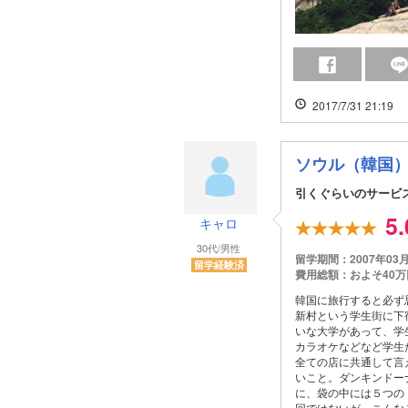
2017/7/31 21:19
ソウル（韓国
引くぐらいのサービ
5
キャロ
30代/男性
留学期間：2007年03
留学経験済
費用総額：およそ40万
韓国に旅行すると必ず
新村という学生街に下
いな大学があって、学
カラオケなどなど学生
全ての店に共通して言
いこと。ダンキンドー
に、袋の中には５つの
回ではないが、こんな