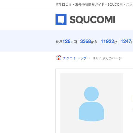
留学口コミ・海外地域情報ガイド - SQUCOMI - ス
126
3368
11922
1247
世界
ヵ国
都市
校
スクコミ トップ
リサ☆さんのページ