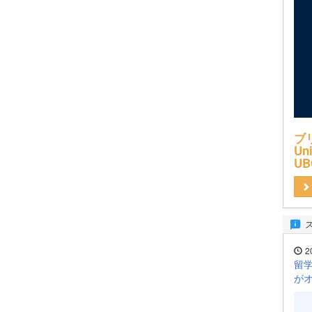
ブ
Uni
UB
2
留学
が