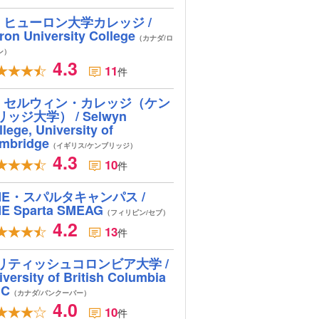
ヒューロン大学カレッジ /
ron University College
（カナダ/ロ
ン）
4.3
11
件
セルウィン・カレッジ（ケン
リッジ大学） / Selwyn
lege, University of
mbridge
（イギリス/ケンブリッジ）
4.3
10
件
ME・スパルタキャンパス /
E Sparta SMEAG
（フィリピン/セブ）
4.2
13
件
リティッシュコロンビア大学 /
iversity of British Columbia
BC
（カナダ/バンクーバー）
4.0
10
件