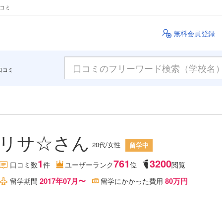
クコミ
無料会員登録
口コミ
リサ☆さん
20代/女性
留学中
1
761
3200
口コミ数
件
ユーザーランク
位
閲覧
2017年07月〜
80万円
留学期間
留学にかかった費用