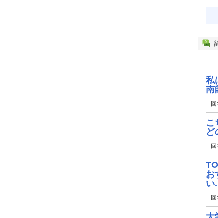
私
南
回
こ
ど
回
T
お
い..
回
大