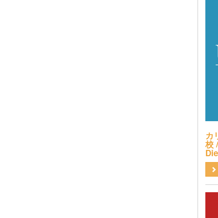
カ
校 /
Di