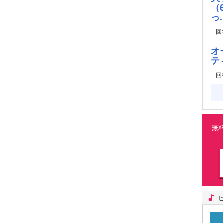
（
っ..
回
オ
テ
回
無