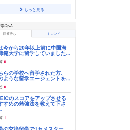
もっと見る
留学Q&A
回答待ち
トレンド
は今から20年以上前に中国海
師範大学に留学していました...
答
0
ちらの学校へ留学された方、
のような留学エージェントを...
答
0
OEICのスコアをアップさせる
すすめの勉強法を教えて下さ
.
答
1
学の交換留学で1セメスター