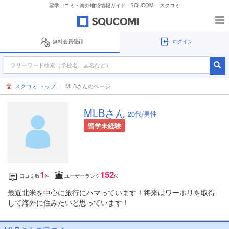
留学口コミ・海外地域情報ガイド - SQUCOMI - スクコミ
無料会員登録
ログイン
スクコミ トップ
MLBさんのページ
MLBさん
20代/男性
留学未経験
1
152
口コミ数
件
ユーザーランク
位
最近北米を中心に旅行にハマっています！将来はワーホリを取得
して海外に住みたいと思っています！