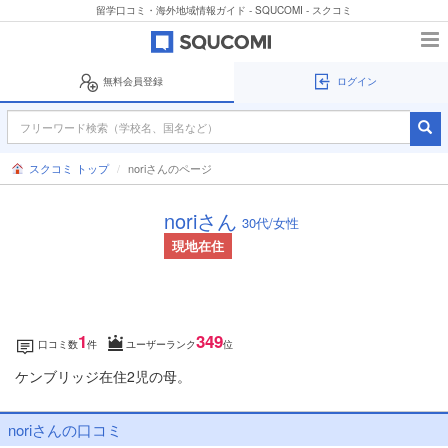
留学口コミ・海外地域情報ガイド - SQUCOMI - スクコミ
無料会員登録
ログイン
スクコミ トップ
noriさんのページ
noriさん
30代/女性
現地在住
1
349
口コミ数
件
ユーザーランク
位
ケンブリッジ在住2児の母。
noriさんの口コミ