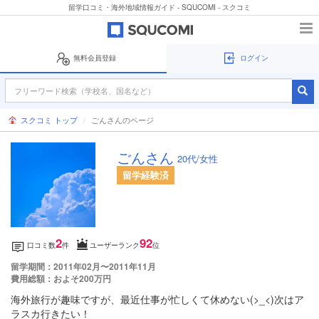
留学口コミ・海外地域情報ガイド - SQUCOMI - スクコミ
無料会員登録
ログイン
スクコミ トップ
ごんさんのページ
ごんさん
20代/女性
留学経験済
2
92
口コミ数
件
ユーザーランク
位
留学期間：2011年02月〜2011年11月
費用総額：およそ200万円
海外旅行が趣味ですが、最近仕事が忙しくて休めない(>_<)次はア
ラスカ行きたい！