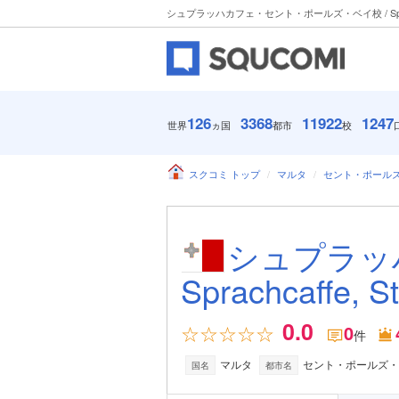
シュプラッハカフェ・セント・ポールズ・ベイ校 / Sprachcaf
126
3368
11922
1247
世界
ヵ国
都市
校
スクコミ トップ
マルタ
セント・ポール
シュプラッ
Sprachcaffe, St
0.0
0
件
マルタ
セント・ポールズ
国名
都市名