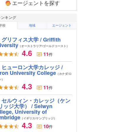
エージェントを探す
ランキング
学校
地域
エージェント
グリフィス大学 / Griffith
iversity
（オーストラリア/ゴールドコースト）
4.6
11
件
ヒューロン大学カレッジ /
ron University College
（カナダ/ロ
ン）
4.3
11
件
セルウィン・カレッジ（ケン
リッジ大学） / Selwyn
lege, University of
mbridge
（イギリス/ケンブリッジ）
4.3
10
件