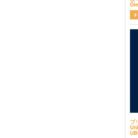
Di
ブ
Uni
UB