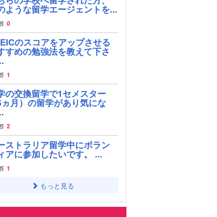
のような留学エージェントを...
答
0
OEICのスコアをアップさせる
すすめの勉強法を教えて下さ
.
答
1
学の交換留学で1セメスター
6ヵ月）の留学があり気にな
.
答
2
ーストラリア留学中にボラン
ィアに参加したいです。 ...
答
1
もっと見る