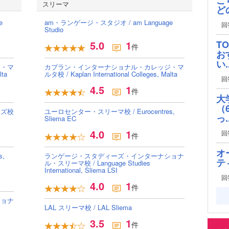
スリーマ
ど
e
am・ランゲージ・スタジオ / am Language
回
Studio
5.0
1
T
件
お
い..
ジ・マ
カプラン・インターナショナル・カレッジ・マ
lta
ルタ校 / Kaplan International Colleges, Malta
回
4.5
1
件
大
（
ンズ校
ユーロセンター・スリーマ校 / Eurocentres,
っ..
Sliema EC
4.0
1
回
件
オ
,
ランゲージ・スタディーズ・インターナショナ
テ
ル・スリーマ校 / Language Studies
International, Sliema LSI
回
4.0
1
件
ショナ
LAL スリーマ校 / LAL Sliema
3.5
1
件