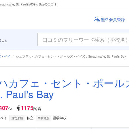
fe, St. Paul&#039;s Bayの口コミ
無料会員登録
口コミ
ズ・ベイ
シュプラッハカフェ・セント・ポールズ・ベイ校 / Sprachcaffe, St. Paul's Bay
ハカフェ・セント・ポールズ
. Paul's Bay
407
1175
位
閲覧
・ベイ
私立
語学学校
運営形態
学校種別