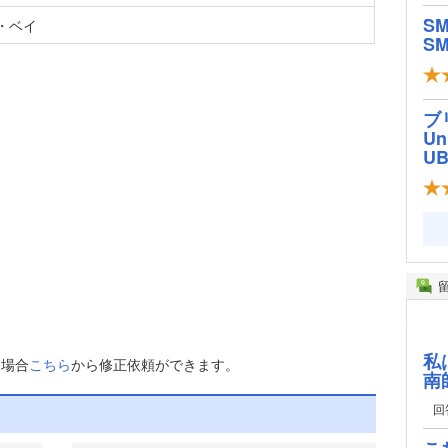
S
・ベイ
SM
ブ
Un
U
私
た場合
こちら
から修正依頼ができます。
南
回
こ