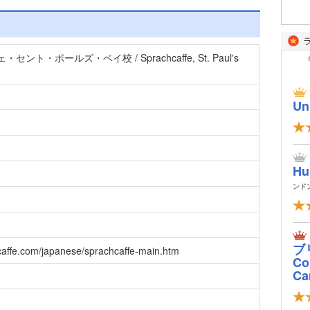
ト・ポールズ・ベイ校 / Sprachcaffe, St. Paul's
Un
Hu
ンド
ブ
caffe.com/japanese/sprachcaffe-main.htm
Col
Ca