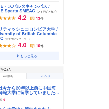
ME・スパルタキャンパス /
E Sparta SMEAG
（フィリピン/セブ）
4.2
13
件
リティッシュコロンビア大学 /
iversity of British Columbia
BC
（カナダ/バンクーバー）
4.0
10
件
もっと見る
留学Q&A
回答待ち
トレンド
は今から20年以上前に中国海
師範大学に留学していました...
答
0
ちらの学校へ留学された方、