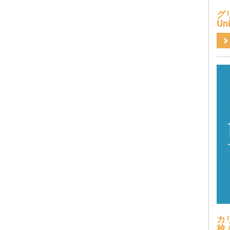
グリ
Uni
カ
校 /