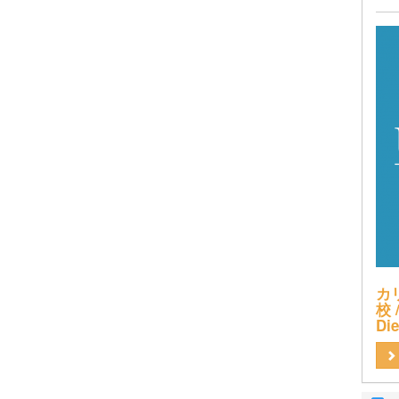
カ
校 /
Di