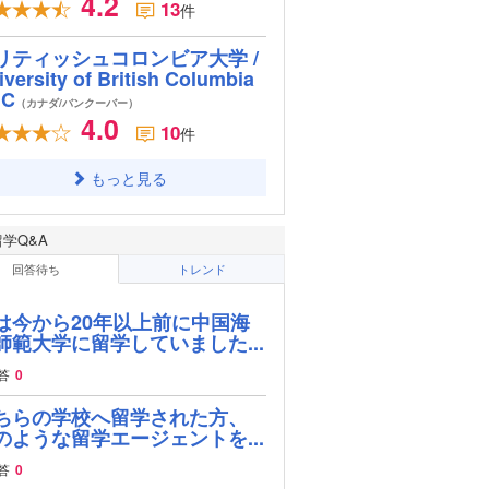
4.2
13
件
リティッシュコロンビア大学 /
iversity of British Columbia
BC
（カナダ/バンクーバー）
4.0
10
件
もっと見る
留学Q&A
回答待ち
トレンド
は今から20年以上前に中国海
師範大学に留学していました...
答
0
ちらの学校へ留学された方、
のような留学エージェントを...
答
0