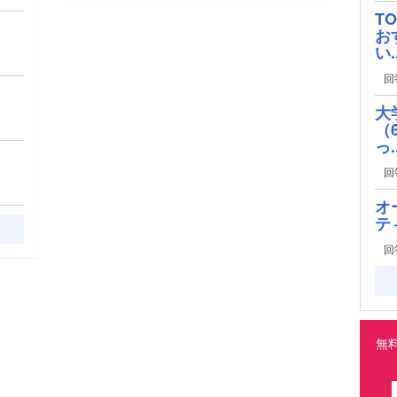
T
お
い..
回
大
（
っ..
回
オ
テ
回
無