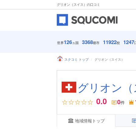
グリオン（スイス）の口コミ
126
3368
11922
1247
世界
ヵ国
都市
校
スクコミ トップ
グリオン（スイス）
グリオン（
0.0
0
件
地域情報トップ