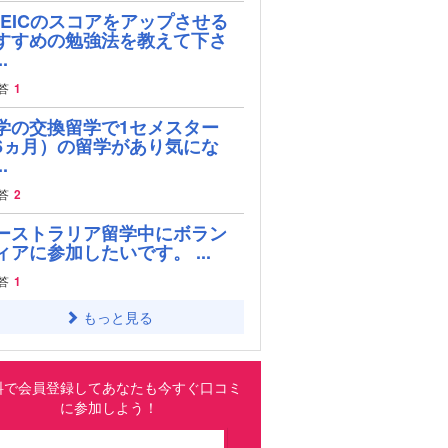
OEICのスコアをアップさせる
すすめの勉強法を教えて下さ
.
答
1
学の交換留学で1セメスター
6ヵ月）の留学があり気にな
.
答
2
ーストラリア留学中にボラン
ィアに参加したいです。 ...
答
1
もっと見る
料で会員登録してあなたも今すぐ口コミ
に参加しよう！