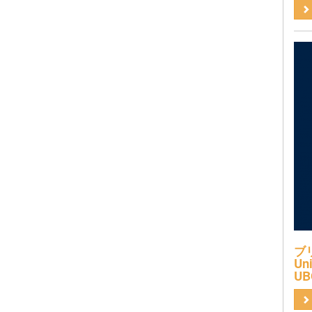
ブ
Uni
UB