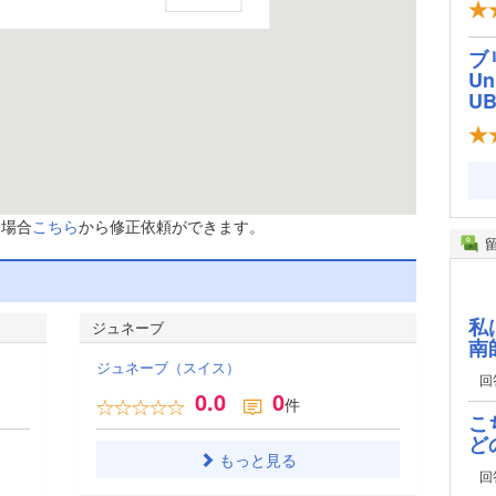
ブ
Un
U
た場合
こちら
から修正依頼ができます。
私
ジュネーブ
南
ジュネーブ（スイス）
回
0.0
0
件
こ
ど
もっと見る
回