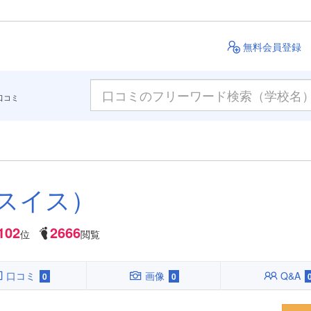
無料会員登録
口コミ
スイス）
102
2666
位
閲覧
口コミ
画像
Q&A
0
0