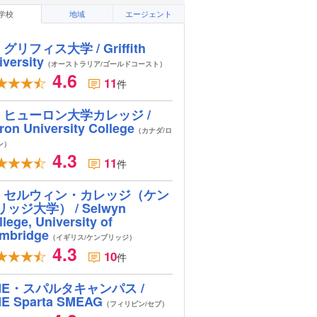
学校
地域
エージェント
グリフィス大学 / Griffith
iversity
（オーストラリア/ゴールドコースト）
4.6
11
件
ヒューロン大学カレッジ /
ron University College
（カナダ/ロ
ン）
4.3
11
件
セルウィン・カレッジ（ケン
リッジ大学） / Selwyn
lege, University of
mbridge
（イギリス/ケンブリッジ）
4.3
10
件
ME・スパルタキャンパス /
E Sparta SMEAG
（フィリピン/セブ）