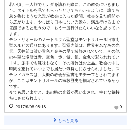
若い頃、一人旅でカナダを訪れた際に、この教会にいきまし
た。タイトルを見てもらっただけでもわかるように、誰でも
息を呑むような光景が教会に入った瞬間、教会を見た瞬間か
ら広がります。やっぱり日本にない光景を、満足行けるまで
堪能できると思うので、もう一度行けたらいいなと思ってい
ます。
モントリオールのノートルダム聖堂はモントリオール旧市街
聖スルピス通りにあります。聖堂内部は、世界有名なあの光
景、天井部は濃い青色と金色の星で装飾されていて、その他
の神聖な場所は青、空色、赤、紫、銀、金色で彩られれてい
ます。派手でも嫌味もなく、その装飾はお上品。教会の中に
時間を忘れていつまでも居たい気持ちにさせられました。ス
テンドガラスは、大概の教会が聖書をモチーフとされてます
が、ここはモントリオールの宗教歴史を描写されているそう
です。
今でも思い出すと、あの時の光景が思い出され、幸せな気持
ちにさせられます。
2017/9/08 08:18
0
もっと見る