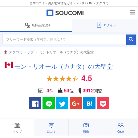
留学口コミ・海外地域情報ガイド - SQUCOMI - スクコミ
無料会員登録
ログイン
スクコミ トップ
モントリオール（カナダ）の大聖堂
モントリオール（カナダ）の大聖堂
4.5
4
54
3912
件
位
閲覧
トップ
口コミ
画像
Q&A