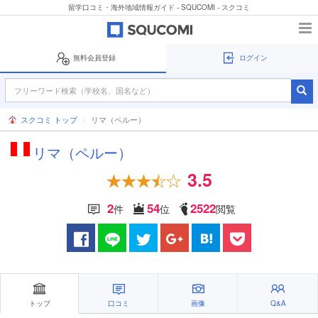
留学口コミ・海外地域情報ガイド - SQUCOMI - スクコミ
無料会員登録
ログイン
スクコミ トップ
リマ（ペルー）
リマ（ペルー）
3.5
2
54
2522
件
位
閲覧
トップ
口コミ
画像
Q&A