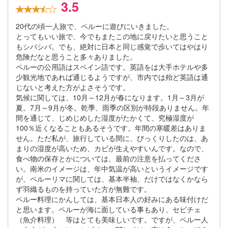
3.5
20代の頃一人旅で、ペルーに遊びにいきました。
とってもいい旅で、今でもまたこの地に戻りたいと思うこと
もシバシバ。でも、絶対に日本と同じ感覚で歩いてはやはり
危険だなと思うこと多々ありました。
ペルーの公用語はスペイン語です。英語をは大手ホテルや多
少観光地であれば通じるようですが、市内では殆ど英語は通
じないと考えた方がよさそうです。
気候に関しては、10月～12月が春になります。1月～3月が
夏。7月～9月が冬。乾季、雨季の区別が特段ありません。年
間を通じて、じめじめした湿度がたかくて、究極湿度が
100％近くなることもあるそうです。年間の寒暖差はありま
せん。ただ私が、旅行している間に、びっくりしたのは、あ
まりの湿度が高いため、カビが生えやすいんです。なので、
食べ物の保存とかについては、最前の注意を払ってくださ
い。南米のイメージは、年中気温が高いというイメージです
が、ペルーリマに関しては、基本半袖、だけではなくかなら
ず羽織るものを持っていた方が無難です。
ペルー料理にかんしては、基本日本人の好みにある味付けだ
と思います。ペルーが海に面している事もあり、セビチェ
（魚介料理） 等はとても美味しいです。ですが、ペルー人