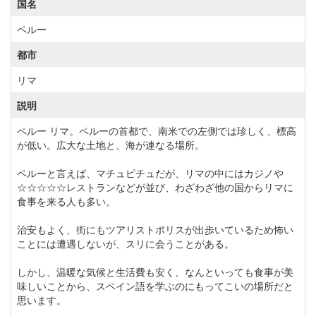
国名
ペルー
都市
リマ
説明
ペルー リマ。ペルーの首都で、南米での左側では珍しく、標高
が低い。広大な土地と、海が連なる場所。
ペルーと言えば、マチュピチュだが、リマの中にはカジノや
☆☆☆☆☆レストランなどが並び、わざわざ他の国からリマに
食事を来る人も多い。
治安もよく、街にもツアリストポリスが出歩いているため怖い
ことには遭遇しないが、スリに会うことがある。
しかし、温暖な気候と生活費も安く、なんといっても食事が美
味しいことから、スペイン語を学ぶのにもってこいの場所だと
思います。