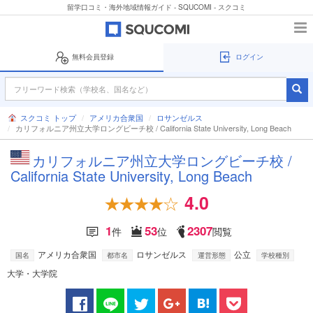
留学口コミ・海外地域情報ガイド - SQUCOMI - スクコミ
無料会員登録
ログイン
スクコミ トップ
アメリカ合衆国
ロサンゼルス
カリフォルニア州立大学ロングビーチ校 / California State University, Long Beach
カリフォルニア州立大学ロングビーチ校 /
California State University, Long Beach
4.0
1
53
2307
件
位
閲覧
アメリカ合衆国
ロサンゼルス
公立
国名
都市名
運営形態
学校種別
大学・大学院