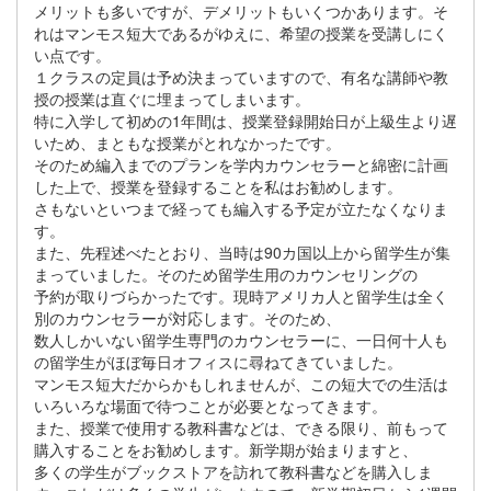
メリットも多いですが、デメリットもいくつかあります。そ
れはマンモス短大であるがゆえに、希望の授業を受講しにく
い点です。
１クラスの定員は予め決まっていますので、有名な講師や教
授の授業は直ぐに埋まってしまいます。
特に入学して初めの1年間は、授業登録開始日が上級生より遅
いため、まともな授業がとれなかったです。
そのため編入までのプランを学内カウンセラーと綿密に計画
した上で、授業を登録することを私はお勧めします。
さもないといつまで経っても編入する予定が立たなくなりま
す。
また、先程述べたとおり、当時は90カ国以上から留学生が集
まっていました。そのため留学生用のカウンセリングの
予約が取りづらかったです。現時アメリカ人と留学生は全く
別のカウンセラーが対応します。そのため、
数人しかいない留学生専門のカウンセラーに、一日何十人も
の留学生がほぼ毎日オフィスに尋ねてきていました。
マンモス短大だからかもしれませんが、この短大での生活は
いろいろな場面で待つことが必要となってきます。
また、授業で使用する教科書などは、できる限り、前もって
購入することをお勧めします。新学期が始まりますと、
多くの学生がブックストアを訪れて教科書などを購入しま