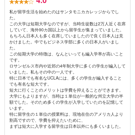
4.0
私が留学生活を始めたのはサンタモニカカレッジからでし
た。
この大学は短期大学なのですが、当時生徒数は2万人近く在席
していて、海外90カ国以上から留学生が集まっていました。
もちろん日本人も多く在席していましたので良く日本人は見
かけました。中でもビジネス学部に多くの日本人がいまし
た。
この短期大学の特徴は、なんといっても編入学率が高いこと
です。
ロサンゼルス市内や近郊の4年制大学に多くの学生が編入して
いました。私もその中の一人です。
特に日本でも有名なUCLAには、多くの学生が編入すること
でも有名な短大です。
短大に行くことのメリットは学費を抑えることができます。
大学にもよりますが、当時は１単位が一般的な州立大学の半
額でした。そのため多くの学生が入学していたのを記憶して
います。
特に留学生の１単位の授業料は、現地在住のアメリカ人より
割高ですので、学費を抑えたいために、
まずは短大に入学する留学生は日本以外にも多くいました。