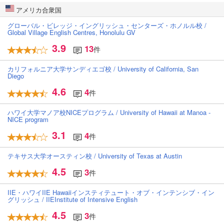
アメリカ合衆国
グローバル・ビレッジ・イングリッシュ・センターズ・ホノルル校 /
Global Village English Centres, Honolulu GV
3.9
13
件
カリフォルニア大学サンディエゴ校 / University of California, San
Diego
4.6
4
件
ハワイ大学マノア校NICEプログラム / University of Hawaii at Manoa -
NICE program
3.1
4
件
テキサス大学オースティン校 / University of Texas at Austin
4.5
3
件
IIE・ハワイIIE Hawaiiインスティテュート・オブ・インテンシブ・イン
グリッシュ / IIEInstitute of Intensive English
4.5
3
件