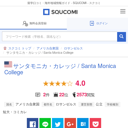
留学口コミ・海外地域情報ガイド - SQUCOMI - スクコミ
無料会員登録
ログイン
スクコミ トップ
アメリカ合衆国
ロサンゼルス
サンタモニカ・カレッジ / Santa Monica College
サンタモニカ・カレッジ / Santa Monica
College
4.0
2
22
2573
件
位
閲覧
アメリカ合衆国
ロサンゼルス
公立
国名
都市名
運営形態
学校種別
短大・コミカレ