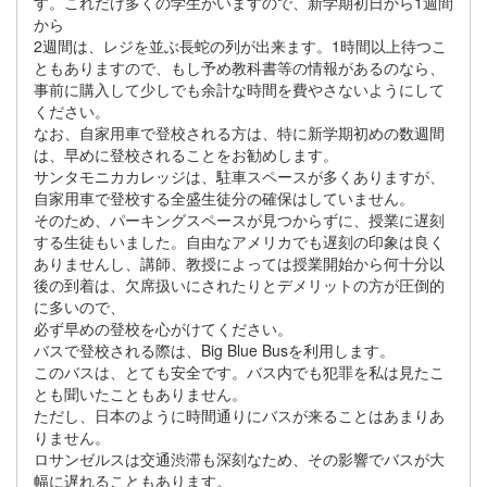
す。これだけ多くの学生がいますので、新学期初日から1週間
から
2週間は、レジを並ぶ長蛇の列が出来ます。1時間以上待つこ
ともありますので、もし予め教科書等の情報があるのなら、
事前に購入して少しでも余計な時間を費やさないようにして
ください。
なお、自家用車で登校される方は、特に新学期初めの数週間
は、早めに登校されることをお勧めします。
サンタモニカカレッジは、駐車スペースが多くありますが、
自家用車で登校する全盛生徒分の確保はしていません。
そのため、パーキングスペースが見つからずに、授業に遅刻
する生徒もいました。自由なアメリカでも遅刻の印象は良く
ありませんし、講師、教授によっては授業開始から何十分以
後の到着は、欠席扱いにされたりとデメリットの方が圧倒的
に多いので、
必ず早めの登校を心がけてください。
バスで登校される際は、Big Blue Busを利用します。
このバスは、とても安全です。バス内でも犯罪を私は見たこ
とも聞いたこともありません。
ただし、日本のように時間通りにバスが来ることはあまりあ
りません。
ロサンゼルスは交通渋滞も深刻なため、その影響でバスが大
幅に遅れることもあります。