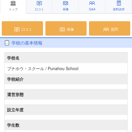
トップ
口コミ
画像
Q&A
資料請求
口コミ
画像
質問
学校の基本情報
学校名
プナホウ・スクール / Punahou School
学校紹介
運営形態
設立年度
学生数