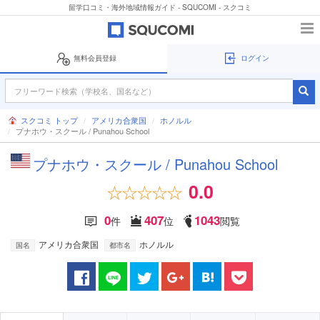
留学口コミ・海外地域情報ガイド - SQUCOMI - スクコミ
無料会員登録
ログイン
スクコミ トップ
アメリカ合衆国
ホノルル
プナホウ・スクール / Punahou School
プナホウ・スクール / Punahou School
0.0
0
407
1043
件
位
閲覧
アメリカ合衆国
ホノルル
国名
都市名