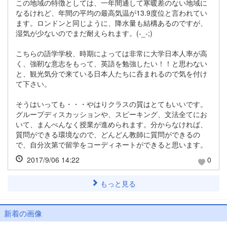
この地域の特徴としては、一年間通して寒暖差のない地域に
なるけれど、年間の平均の最高気温が13.9度位と言われてい
ます。ロンドンと同じように、降水量も結構あるのですが、
湿気が少ないのでまだ耐えられます。(-_-;)
こちらの語学学校、時期によっては非常に大学日本人率が高
く、強靭な意志をもって、英語を勉強したい！！と思わない
と、観光気分で来ている日本人たちに呑まれるので気を付け
て下さい。
そうはいっても・・・やはりクラスの質はとてもいいです。
グループディスカッションや、スピーキング、文法全てにお
いて、まんべんなく授業が進められます。分からなければ、
質問ができる環境なので、どんどん教師に質問ができるの
で、自分次第で留学をコーディネートができると思います。
2017/9/06 14:22
0
もっと見る
新着の画像