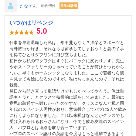
たなぞん
50代/男性
留学経験済
いつかはリベンジ
5.0
仕事を早期退職した私は、年甲斐もなく？洋楽とスポーツと
海外旅行が好き。それならば留学してしまおう！と妻の了承
を得てひとりダブリンに飛び立ちました。
初日から私のワクワクはすぐにパニックに変わります。先生
やホストファミリーのしゃべっていることが何ひとつわから
ない。早くもホームシックになりました。ここで若者なら涙
を見せても絵になるのですが、私はおっさんなので、それは
我慢。
翌日から開き直って単語だけでもしゃべってやろう。俺は単
語キャラだ、とクラスで積極的に話をしてみました。最初は
意思の疎通すら難しかったのですが、クラスになんと私と同
年代のスペイン人男性がおり、意気投合してパブに2人で飲み
に行くようになりました。これ以来私はなんとかクラスでも
受け入れられるおっさんになり、今でも飲み友達のスペイン
人、パブロとは連絡を取り合っています。
パブロのスペイン訛りの英語を今度はもっと理解できるよう