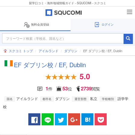
留学口コミ・海外地域情報ガイド - SQUCOMI - スクコミ
無料会員登録
ログイン
スクコミ トップ
アイルランド
ダブリン
EF ダブリン校 / EF, Dublin
EF ダブリン校 / EF, Dublin
5.0
1
53
2739
件
位
閲覧
アイルランド
ダブリン
私立
語学学
国名
都市名
運営形態
学校種別
校