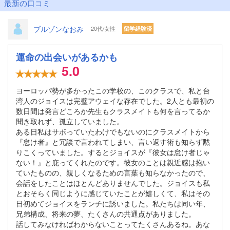
最新の口コミ
ブルゾンなおみ
20代/女性
留学経験済
運命の出会いがあるかも
5.0
ヨーロッパ勢が多かったこの学校の、このクラスで、私と台
湾人のジョイスは完璧アウェイな存在でした。2人とも最初の
数日間は発言どころか先生もクラスメイトも何を言ってるか
聞き取れず、孤立していました。
ある日私はサボっていたわけでもないのにクラスメイトから
『怠け者』と冗談で言われてしまい、言い返す術も知らず黙
りこくっていました。するとジョイスが『彼女は怠け者じゃ
ない！』と庇ってくれたのです。彼女のことは親近感は抱い
ていたものの、親しくなるための言葉も知らなかったので、
会話をしたことはほとんどありませんでした。ジョイスも私
とおそらく同じように感じていたことが嬉しくて、私はその
日初めてジョイスをランチに誘いました。私たちは同い年、
兄弟構成、将来の夢、たくさんの共通点がありました。
話してみなければわからないことってたくさんあるね。あな