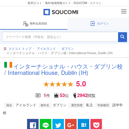
留学口コミ・海外地域情報ガイド - SQUCOMI - スクコミ
無料会員登録
ログイン
スクコミ トップ
アイルランド
ダブリン
インターナショナル・ハウス・ダブリン校 / International House, Dublin (IH)
インターナショナル・ハウス・ダブリン校
/ International House, Dublin (IH)
5.0
1
53
2942
件
位
閲覧
アイルランド
ダブリン
私立
語学学
国名
都市名
運営形態
学校種別
校