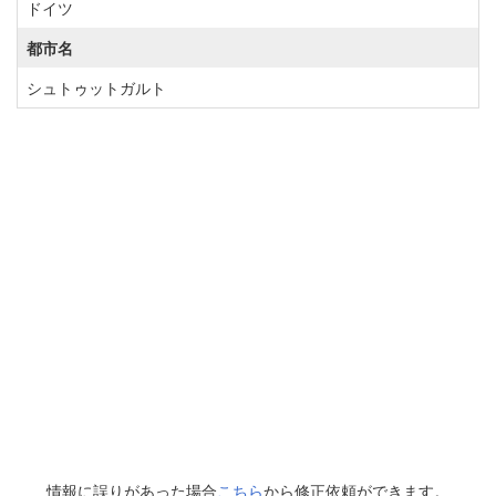
ドイツ
都市名
シュトゥットガルト
情報に誤りがあった場合
こちら
から修正依頼ができます。