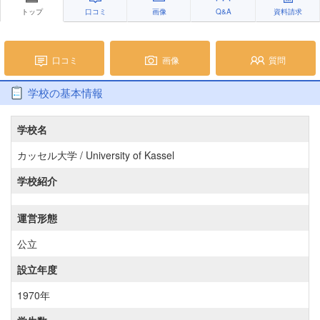
トップ
口コミ
画像
Q&A
資料請求
口コミ
画像
質問
学校の基本情報
学校名
カッセル大学 / University of Kassel
学校紹介
運営形態
公立
設立年度
1970年