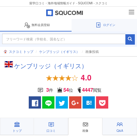
留学口コミ・海外地域情報ガイド - SQUCOMI - スクコミ
無料会員登録
ログイン
スクコミ トップ
ケンブリッジ（イギリス）
画像投稿
ケンブリッジ（イギリス）
4.0
3
54
4447
件
位
閲覧
トップ
口コミ
画像
Q&A