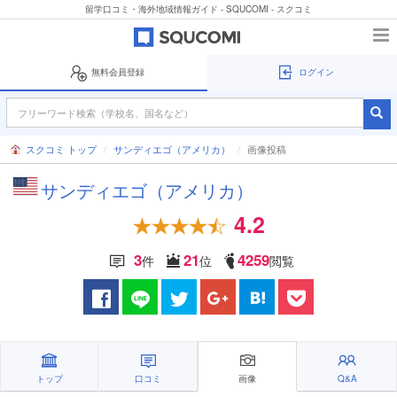
留学口コミ・海外地域情報ガイド - SQUCOMI - スクコミ
無料会員登録
ログイン
スクコミ トップ
サンディエゴ（アメリカ）
画像投稿
サンディエゴ（アメリカ）
4.2
3
21
4259
件
位
閲覧
トップ
口コミ
画像
Q&A