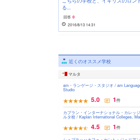
こちらの学校と、イギリスのロン
る...
回答
0
2016/8/13 14:31
近くのオススメ学校
マルタ
am・ランゲージ・スタジオ / am Languag
Studio
5.0
1
件
カプラン・インターナショナル・カレッ
ルタ校 / Kaplan International Colleges, Ma
4.5
1
件
シュプラッハカフェ・セント・ジュリア