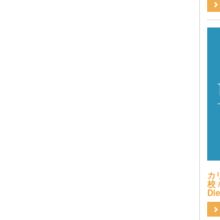
カ
校 /
Di