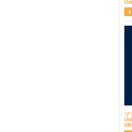
Uni
ブ
Uni
UB