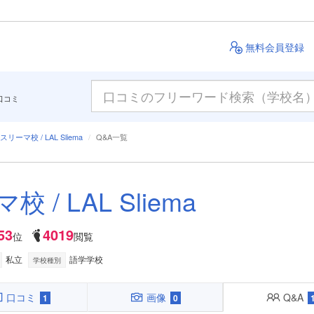
無料会員登録
口コミ
 スリーマ校 / LAL Sliema
Q&A一覧
校 / LAL Sliema
53
4019
位
閲覧
私立
語学学校
学校種別
口コミ
画像
Q&A
1
0