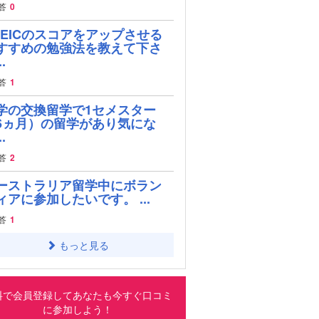
答
0
OEICのスコアをアップさせる
すすめの勉強法を教えて下さ
.
答
1
学の交換留学で1セメスター
6ヵ月）の留学があり気にな
.
答
2
ーストラリア留学中にボラン
ィアに参加したいです。 ...
答
1
もっと見る
料で会員登録してあなたも今すぐ口コミ
に参加しよう！