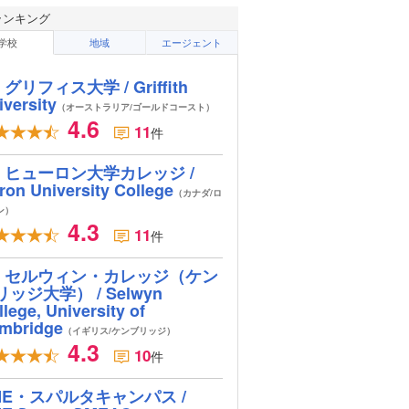
ランキング
学校
地域
エージェント
グリフィス大学 / Griffith
iversity
（オーストラリア/ゴールドコースト）
4.6
11
件
ヒューロン大学カレッジ /
ron University College
（カナダ/ロ
ン）
4.3
11
件
セルウィン・カレッジ（ケン
リッジ大学） / Selwyn
lege, University of
mbridge
（イギリス/ケンブリッジ）
4.3
10
件
ME・スパルタキャンパス /