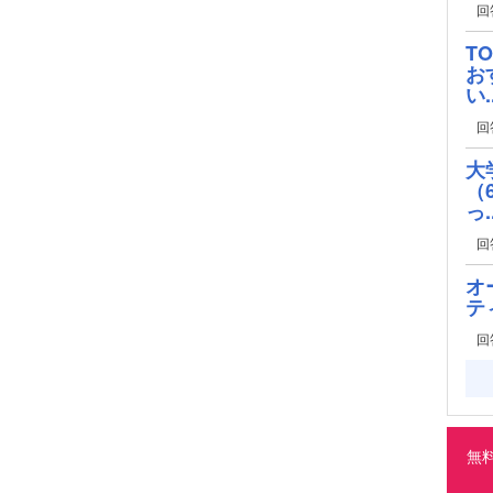
回
T
お
い..
回
大
（
っ..
回
オ
テ
回
無