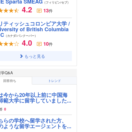
E Sparta SMEAG
（フィリピン/セブ）
4.2
13
件
リティッシュコロンビア大学 /
iversity of British Columbia
BC
（カナダ/バンクーバー）
4.0
10
件
もっと見る
留学Q&A
回答待ち
トレンド
は今から20年以上前に中国海
師範大学に留学していました...
答
0
ちらの学校へ留学された方、
のような留学エージェントを...