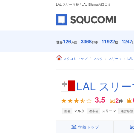
LAL スリーマ校 / LAL Sliemaの口コミ
126
3368
11922
1247
世界
ヵ国
都市
校
スクコミ トップ
マルタ
スリーマ
LAL
LAL スリーマ
3.5
2
件
マルタ
スリーマ
国名
都市名
運営形態
学校トップ