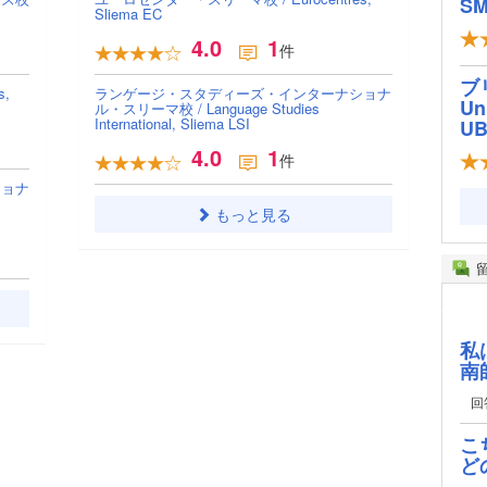
SM
Sliema EC
4.0
1
件
ブ
,
ランゲージ・スタディーズ・インターナショナ
Un
ル・スリーマ校 / Language Studies
International, Sliema LSI
U
4.0
1
件
ショナ
もっと見る
私
南
回
こ
ど