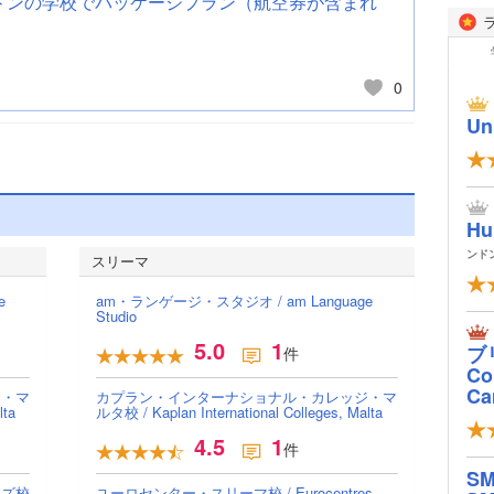
ドンの学校でパッケージプラン（航空券が含まれ
0
Un
Hu
ンド
スリーマ
e
am・ランゲージ・スタジオ / am Language
Studio
5.0
1
ブ
件
Col
Ca
ジ・マ
カプラン・インターナショナル・カレッジ・マ
lta
ルタ校 / Kaplan International Colleges, Malta
4.5
1
件
S
ンズ校
ユーロセンター・スリーマ校 / Eurocentres,