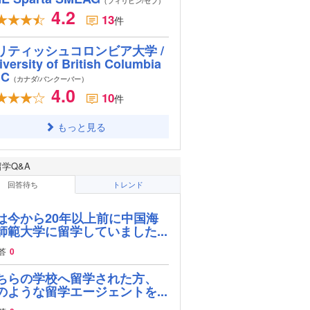
（フィリピン/セブ）
4.2
13
件
リティッシュコロンビア大学 /
iversity of British Columbia
BC
（カナダ/バンクーバー）
4.0
10
件
もっと見る
留学Q&A
回答待ち
トレンド
は今から20年以上前に中国海
師範大学に留学していました...
答
0
ちらの学校へ留学された方、
のような留学エージェントを...