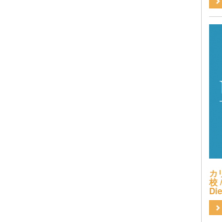
カ
校 /
Di