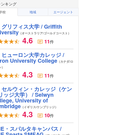
ランキング
学校
地域
エージェント
グリフィス大学 / Griffith
iversity
（オーストラリア/ゴールドコースト）
4.6
11
件
ヒューロン大学カレッジ /
ron University College
（カナダ/ロ
ン）
4.3
11
件
セルウィン・カレッジ（ケン
リッジ大学） / Selwyn
lege, University of
mbridge
（イギリス/ケンブリッジ）
4.3
10
件
ME・スパルタキャンパス /
E Sparta SMEAG