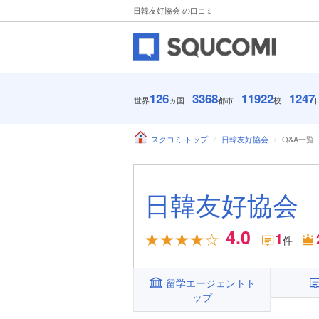
日韓友好協会 の口コミ
126
3368
11922
1247
世界
ヵ国
都市
校
スクコミ トップ
日韓友好協会
Q&A一覧
日韓友好協会
4.0
1
件
留学エージェントト
ップ