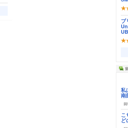
ブ
Un
U
私
南
回
こ
ど