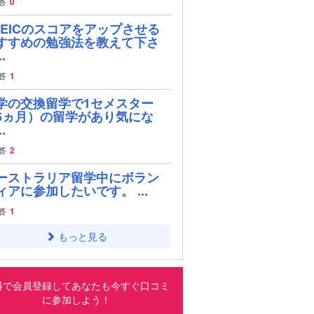
答
0
OEICのスコアをアップさせる
すすめの勉強法を教えて下さ
.
答
1
学の交換留学で1セメスター
6ヵ月）の留学があり気にな
.
答
2
ーストラリア留学中にボラン
ィアに参加したいです。 ...
答
1
もっと見る
料で会員登録してあなたも今すぐ口コミ
に参加しよう！