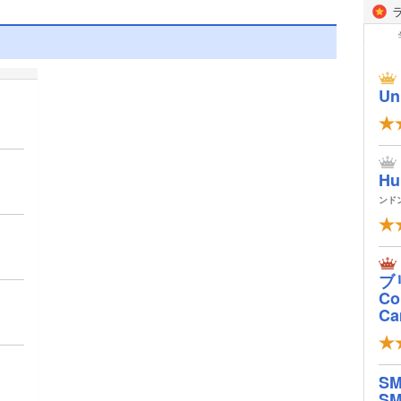
Un
Hu
ンド
ブ
Col
Ca
S
SM