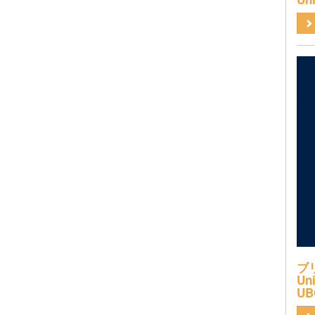
ブ
Uni
UB