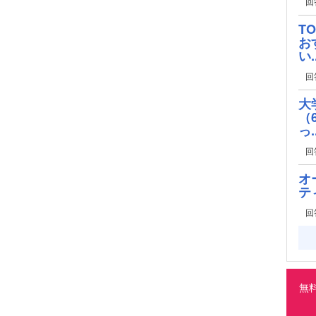
回
T
お
い..
回
大
（
っ..
回
オ
テ
回
無