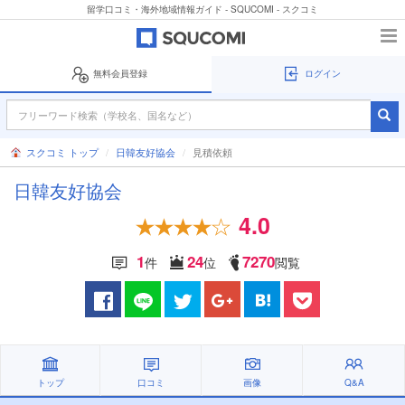
留学口コミ・海外地域情報ガイド - SQUCOMI - スクコミ
無料会員登録
ログイン
スクコミ トップ
日韓友好協会
見積依頼
日韓友好協会
4.0
1
24
7270
件
位
閲覧
トップ
口コミ
画像
Q&A