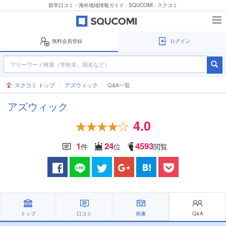
留学口コミ・海外地域情報ガイド - SQUCOMI - スクコミ
無料会員登録
ログイン
スクコミ トップ
アズウィック
Q&A一覧
アズウィック
4.0
1
24
4593
件
位
閲覧
トップ
口コミ
画像
Q&A