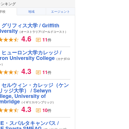
ランキング
学校
地域
エージェント
グリフィス大学 / Griffith
iversity
（オーストラリア/ゴールドコースト）
4.6
11
件
ヒューロン大学カレッジ /
ron University College
（カナダ/ロ
ン）
4.3
11
件
セルウィン・カレッジ（ケン
リッジ大学） / Selwyn
lege, University of
mbridge
（イギリス/ケンブリッジ）
4.3
10
件
ME・スパルタキャンパス /
E Sparta SMEAG