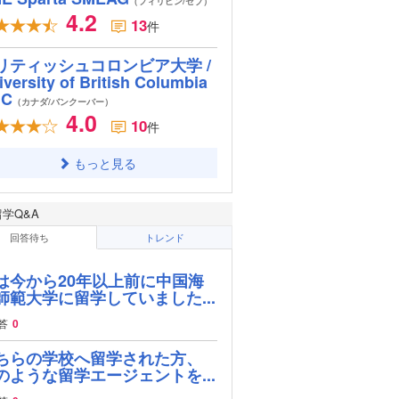
（フィリピン/セブ）
4.2
13
件
リティッシュコロンビア大学 /
iversity of British Columbia
BC
（カナダ/バンクーバー）
4.0
10
件
もっと見る
留学Q&A
回答待ち
トレンド
は今から20年以上前に中国海
師範大学に留学していました...
答
0
ちらの学校へ留学された方、
のような留学エージェントを...