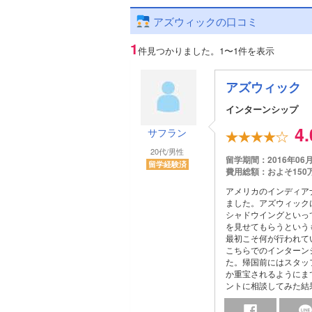
アズウィックの口コミ
1
件見つかりました。
1〜1件を表示
アズウィック
インターンシップ
4
サフラン
20代/男性
留学期間：2016年06
留学経験済
費用総額：およそ150
アメリカのインディア
ました。アズウィック
シャドウイングといっ
を見せてもらうという
最初こそ何が行われて
こちらでのインターン
た。帰国前にはスタッ
か重宝されるようにま
ントに相談してみた結