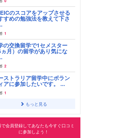
答
0
OEICのスコアをアップさせる
すすめの勉強法を教えて下さ
.
答
1
学の交換留学で1セメスター
6ヵ月）の留学があり気にな
.
答
2
ーストラリア留学中にボラン
ィアに参加したいです。 ...
答
1
もっと見る
料で会員登録してあなたも今すぐ口コミ
に参加しよう！