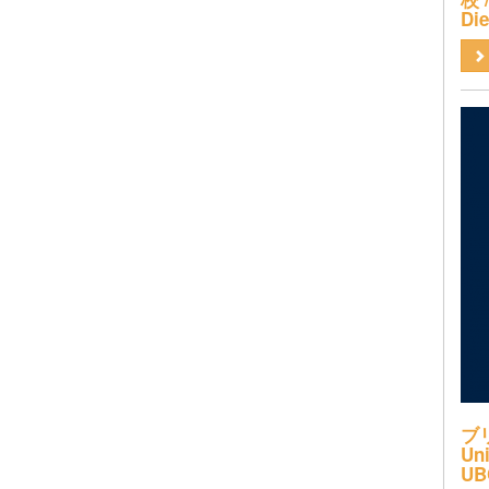
Di
ブ
Uni
UB