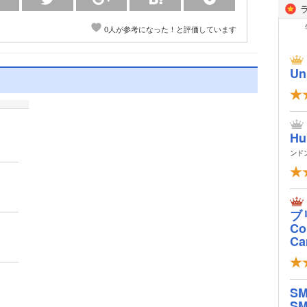
0人が参考になった！と評価しています
Un
Hu
ンド
ブ
Col
Ca
S
SM