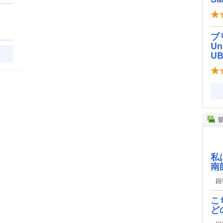
ブ
Un
U
私
南
回
こ
ど