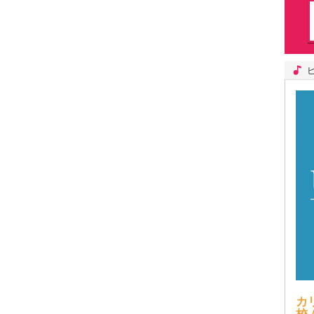
カ
校 /