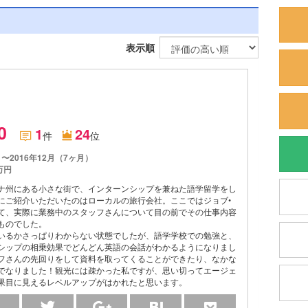
表示順
.0
1
24
件
位
月〜2016年12月（7ヶ月）
万円
ナ州にある小さな街で、インターンシップを兼ねた語学留学をし
にご紹介いただいたのはローカルの旅行会社。ここではジョブ•
て、実際に業務中のスタッフさんについて目の前でその仕事内容
ものでした。
いるかさっぱりわからない状態でしたが、語学学校での勉強と、
シップの相乗効果でどんどん英語の会話がわかるようになりまし
フさんの先回りをして資料を取ってくることができたり、なかな
でなりました！観光には疎かった私ですが、思い切ってエージェ
果目に見えるレベルアップがはかれたと思います。