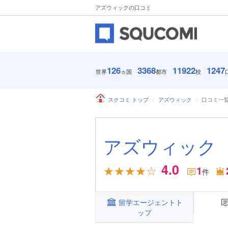
アズウィックの口コミ
126
3368
11922
1247
世界
ヵ国
都市
校
スクコミ トップ
アズウィック
口コミ一
アズウィック
4.0
1
件
留学エージェントト
ップ