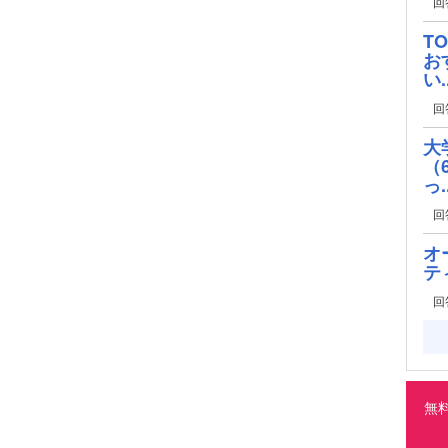
回
T
お
い..
回
大
（
っ..
回
オ
テ
回
無