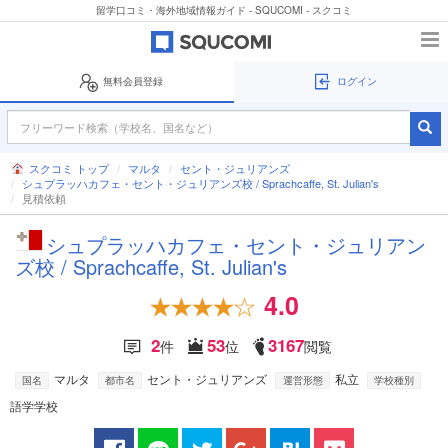
留学口コミ・海外地域情報ガイド - SQUCOMI - スクコミ
無料会員登録
ログイン
スクコミ トップ
マルタ
セント・ジュリアンズ
シュプラッハカフェ・セント・ジュリアンズ校 / Sprachcaffe, St. Julian's
見積依頼
シュプラッハカフェ・セント・ジュリアン
ズ校 / Sprachcaffe, St. Julian's
4.0
2
53
3167
件
位
閲覧
マルタ
セント・ジュリアンズ
私立
国名
都市名
運営形態
学校種別
語学学校