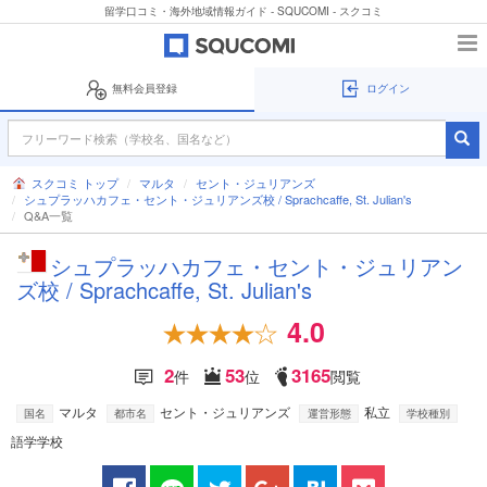
留学口コミ・海外地域情報ガイド - SQUCOMI - スクコミ
無料会員登録
ログイン
スクコミ トップ
マルタ
セント・ジュリアンズ
シュプラッハカフェ・セント・ジュリアンズ校 / Sprachcaffe, St. Julian's
Q&A一覧
シュプラッハカフェ・セント・ジュリアン
ズ校 / Sprachcaffe, St. Julian's
4.0
2
53
3165
件
位
閲覧
マルタ
セント・ジュリアンズ
私立
国名
都市名
運営形態
学校種別
語学学校