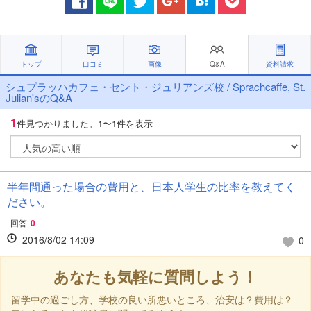
トップ
口コミ
画像
Q&A
資料請求
シュプラッハカフェ・セント・ジュリアンズ校 / Sprachcaffe, St.
Julian'sのQ&A
1
件見つかりました。
1〜1件を表示
半年間通った場合の費用と、日本人学生の比率を教えてく
ださい。
回答
0
2016/8/02 14:09
0
あなたも気軽に質問しよう！
留学中の過ごし方、学校の良い所悪いところ、治安は？費用は？