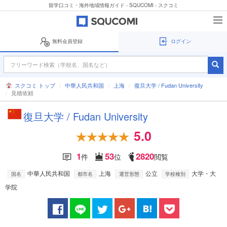
留学口コミ・海外地域情報ガイド - SQUCOMI - スクコミ
無料会員登録
ログイン
スクコミ トップ
中華人民共和国
上海
復旦大学 / Fudan University
見積依頼
復旦大学 / Fudan University
5.0
1
53
2820
件
位
閲覧
中華人民共和国
上海
公立
大学・大
国名
都市名
運営形態
学校種別
学院