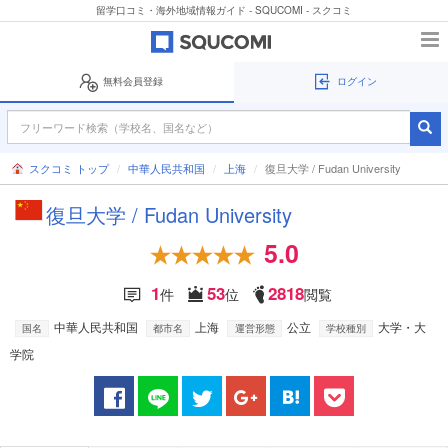
留学口コミ・海外地域情報ガイド - SQUCOMI - スクコミ
無料会員登録
ログイン
スクコミ トップ
中華人民共和国
上海
復旦大学 / Fudan University
復旦大学 / Fudan University
5.0
1
53
2818
件
位
閲覧
中華人民共和国
上海
公立
大学・大
国名
都市名
運営形態
学校種別
学院