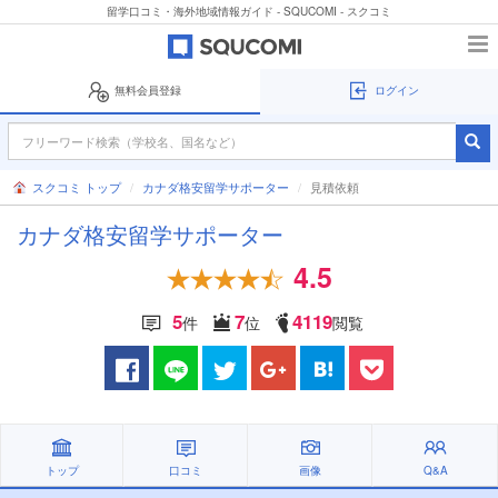
留学口コミ・海外地域情報ガイド - SQUCOMI - スクコミ
無料会員登録
ログイン
スクコミ トップ
カナダ格安留学サポーター
見積依頼
カナダ格安留学サポーター
4.5
5
7
4119
件
位
閲覧
トップ
口コミ
画像
Q&A