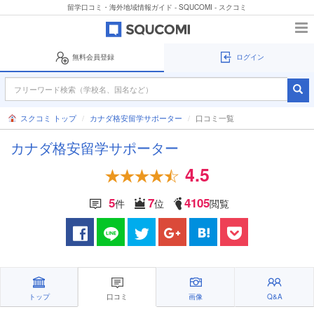
留学口コミ・海外地域情報ガイド - SQUCOMI - スクコミ
無料会員登録
ログイン
スクコミ トップ
カナダ格安留学サポーター
口コミ一覧
カナダ格安留学サポーター
4.5
5
7
4105
件
位
閲覧
トップ
口コミ
画像
Q&A