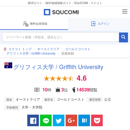
留学口コミ・海外地域情報ガイド - SQUCOMI - スクコミ
無料会員登録
ログイン
スクコミ トップ
オーストラリア
ゴールドコースト
グリフィス大学 / Griffith University
見積依頼
グリフィス大学 / Griffith University
4.6
10
3
14539
件
位
閲覧
オーストラリア
ゴールドコースト
公立
国名
都市名
運営形態
大学・大学院
学校種別