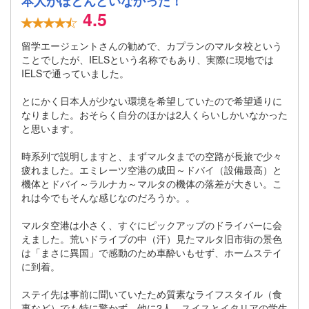
本人がほとんどいなかった！
4.5
留学エージェントさんの勧めで、カプランのマルタ校という
ことでしたが、IELSという名称でもあり、実際に現地では
IELSで通っていました。
とにかく日本人が少ない環境を希望していたので希望通りに
なりました。おそらく自分のほかは2人くらいしかいなかった
と思います。
時系列で説明しますと、まずマルタまでの空路が長旅で少々
疲れました。エミレーツ空港の成田～ドバイ（設備最高）と
機体とドバイ～ラルナカ～マルタの機体の落差が大きい。こ
れは今でもそんな感じなのだろうか。。
マルタ空港は小さく、すぐにピックアップのドライバーに会
えました。荒いドライブの中（汗）見たマルタ旧市街の景色
は「まさに異国」で感動のため車酔いもせず、ホームステイ
に到着。
ステイ先は事前に聞いていたため質素なライフスタイル（食
事など）でも特に驚かず。他に2人、スイスとイタリアの学生