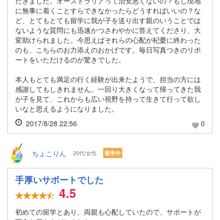
だきました。オーストラリアって治安悪くないの？もし現地
に無事に着くことすらできなかったらどうすればいいの？な
ど、とてもとても留学に我が子を送り出す親のいうことでは
ないような質問にも迅速かつさわやかに答えてくださり、大
変助けられました。今思えばそれらの心配が杞憂に終わった
のも、こちらのお力添えのおかげです。毎日写真つきのリポ
ートをいただけるのが驚きでした。
本人もとても満足の行く経験が出来たようで、担当の方には
感謝してもしきれません。一回り大きくなって帰ってきた我
が子を見て、これからも広い視野を持って生きて行って欲し
いなと思えるようになりました。
2017/8/28 22:56
0
ちょこりん
20代/女性
留学中
手厚いサポートでした
4.5
初めての留学とあり、両親も心配していたので、サポートが