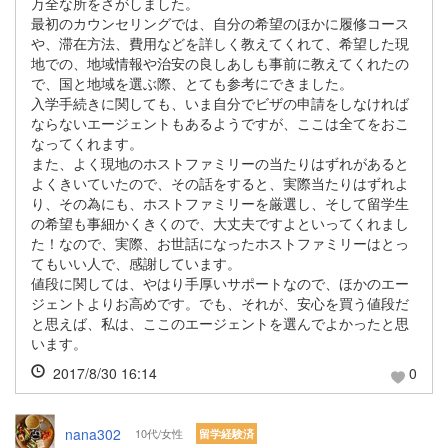
万全な所をさがしました。
最初のカウンセリングでは、自分の希望のほかに履修コース
や、滞在方法、費用などを詳しく教えてくれて、希望した現
地での、地域情報や治安の良しあしも事前に教えてくれたの
で、国と地域を選ぶ際、とても参考にできました。
入学手続きに関しても、いま自分でビザの申請をしなければ
ならないエージェントもあるようですが、ここは全てをおこ
なってくれます。
また、よく現地のホストファミリーの当たりはずれがあると
よくきいていたので、その話をすると、実際当たりはずれよ
り、その為にも、ホストファミリーを厳選し、そして留学生
の希望も事細かくきくので、大丈夫ですよといってくれまし
た！なので、実際、お世話になったホストファミリーはとっ
てもいい人で、感謝しています。
値段に関しては、やはり手厚いサポートなので、ほかのエー
ジェントよりお高めです。でも、それが、安心を買う値段だ
と思えば、私は、ここのエージェントを選んでよかったと思
います。
2017/8/30 16:14
0
nana302
10代/女性
留学経験済