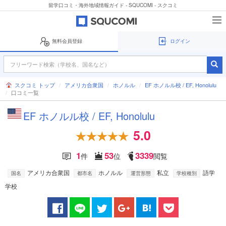
留学口コミ・海外地域情報ガイド - SQUCOMI - スクコミ
無料会員登録
ログイン
スクコミ トップ
アメリカ合衆国
ホノルル
EF ホノルル校 / EF, Honolulu
口コミ一覧
EF ホノルル校 / EF, Honolulu
5.0
1
53
3339
件
位
閲覧
アメリカ合衆国
ホノルル
私立
語学
国名
都市名
運営形態
学校種別
学校