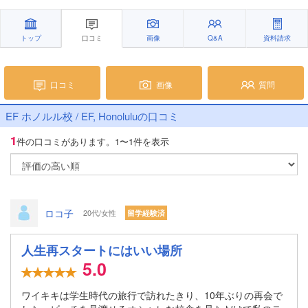
トップ
口コミ
画像
Q&A
資料請求
口コミ
画像
質問
EF ホノルル校 / EF, Honoluluの口コミ
1
件の口コミがあります。
1〜1件を表示
ロコ子
20代/女性
留学経験済
人生再スタートにはいい場所
5.0
ワイキキは学生時代の旅行で訪れたきり、10年ぶりの再会で