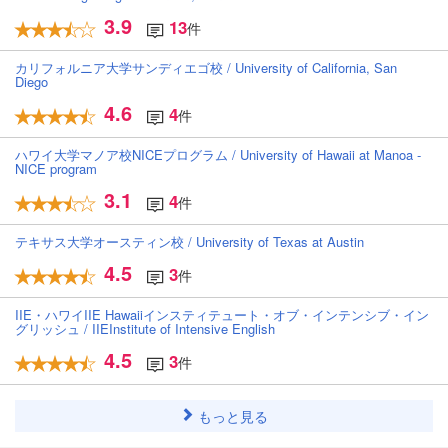
3.9
13
件
カリフォルニア大学サンディエゴ校 / University of California, San
Diego
4.6
4
件
ハワイ大学マノア校NICEプログラム / University of Hawaii at Manoa -
NICE program
3.1
4
件
テキサス大学オースティン校 / University of Texas at Austin
4.5
3
件
IIE・ハワイIIE Hawaiiインスティテュート・オブ・インテンシブ・イン
グリッシュ / IIEInstitute of Intensive English
4.5
3
件
もっと見る