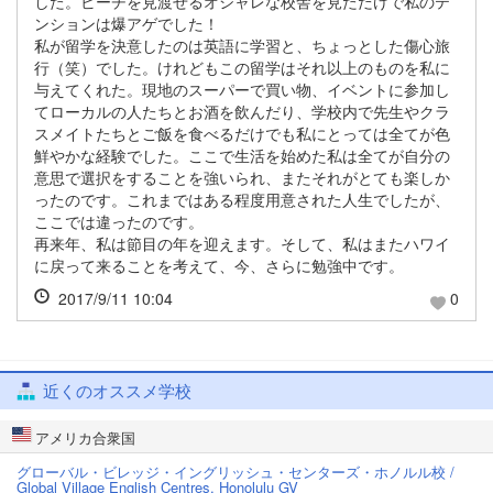
した。ビーチを見渡せるオシャレな校舎を見ただけで私のテ
ンションは爆アゲでした！
私が留学を決意したのは英語に学習と、ちょっとした傷心旅
行（笑）でした。けれどもこの留学はそれ以上のものを私に
与えてくれた。現地のスーパーで買い物、イベントに参加し
てローカルの人たちとお酒を飲んだり、学校内で先生やクラ
スメイトたちとご飯を食べるだけでも私にとっては全てが色
鮮やかな経験でした。ここで生活を始めた私は全てが自分の
意思で選択をすることを強いられ、またそれがとても楽しか
ったのです。これまではある程度用意された人生でしたが、
ここでは違ったのです。
再来年、私は節目の年を迎えます。そして、私はまたハワイ
に戻って来ることを考えて、今、さらに勉強中です。
2017/9/11 10:04
0
近くのオススメ学校
アメリカ合衆国
グローバル・ビレッジ・イングリッシュ・センターズ・ホノルル校 /
Global Village English Centres, Honolulu GV