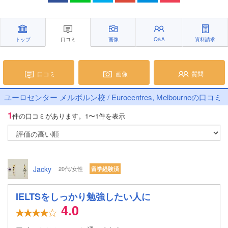
トップ
口コミ
画像
Q&A
資料請求
口コミ
画像
質問
ユーロセンター メルボルン校 / Eurocentres, Melbourneの口コミ
1
件の口コミがあります。
1〜1件を表示
Jacky
20代/女性
留学経験済
IELTSをしっかり勉強したい人に
4.0