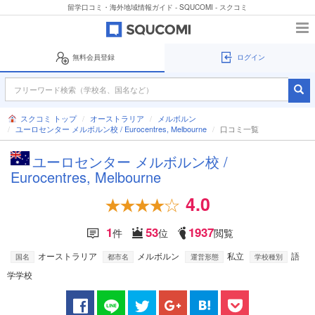
留学口コミ・海外地域情報ガイド - SQUCOMI - スクコミ
無料会員登録
ログイン
スクコミ トップ
オーストラリア
メルボルン
ユーロセンター メルボルン校 / Eurocentres, Melbourne
口コミ一覧
ユーロセンター メルボルン校 /
Eurocentres, Melbourne
4.0
1
53
1937
件
位
閲覧
オーストラリア
メルボルン
私立
語
国名
都市名
運営形態
学校種別
学学校