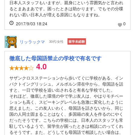
日本人スタッフもいますが、親身にという雰囲気かと言われ
るとまあまあです。困ったときは助かります。でもその分喋
れない若い日本人が増える原因にもなりますね。
2017/9/03 18:24
0
リッラックマ
30代/女性
留学未経験
徹底した母国語禁止の学校で有名です
4.0
サザンクロスステーションから歩いてぐに学校がある、イン
パクトイングリッシュ。メルボルン滞在中から、母国語を話
すと、一日で学校を追い出されると有名な学校でした。
それほど、徹底した環境の中で学ぶ友人は、やはりモチベー
ションも高く、スピーキングレベルも急激に変化したように
思えました。この友人いわく、母国語を話さないから、同じ
国の人同士固まることはなく、多国籍の友人を作るのにやく
だったそうです。こちらの学校には、日本人のスタッフも常
駐しているようで、留学生が困ったときは相談にのってくれ
るそうです。また、どうしても母国語で相談したい場合は、