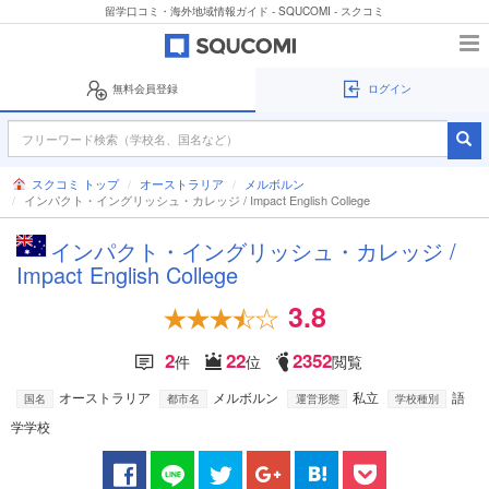
留学口コミ・海外地域情報ガイド - SQUCOMI - スクコミ
無料会員登録
ログイン
スクコミ トップ
オーストラリア
メルボルン
インパクト・イングリッシュ・カレッジ / Impact English College
インパクト・イングリッシュ・カレッジ /
Impact English College
3.8
2
22
2352
件
位
閲覧
オーストラリア
メルボルン
私立
語
国名
都市名
運営形態
学校種別
学学校