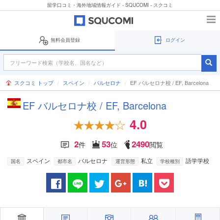
留学口コミ・海外地域情報ガイド - SQUCOMI - スクコミ
無料会員登録
ログイン
スクコミ トップ
スペイン
バルセロナ
EF バルセロナ校 / EF, Barcelona
EF バルセロナ校 / EF, Barcelona
4.0
2
53
2490
件
位
閲覧
スペイン
バルセロナ
私立
語学学校
国名
都市名
運営形態
学校種別