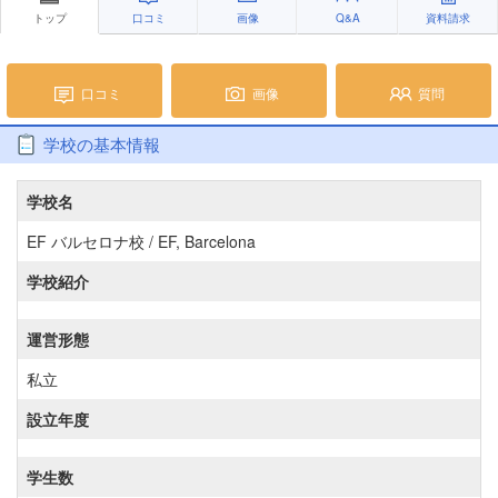
トップ
口コミ
画像
Q&A
資料請求
口コミ
画像
質問
学校の基本情報
学校名
EF バルセロナ校 / EF, Barcelona
学校紹介
運営形態
私立
設立年度
学生数